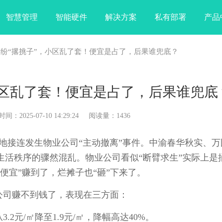
智慧管理
智能硬件
解决方案
私有部署
产品
纷纷“撂挑子”，小区乱了套！便宜是占了，后果谁兜底？
小区乱了套！便宜是占了，后果谁兜底
025-07-10 14:29:24 阅读量：1436
地接连发生物业公司“主动撤离”事件。中渝春华秋实、万
生活秩序的骤然混乱。物业公司看似“断臂求生”实际上是
便宜”赚到了，烂摊子也“砸”下来了。
司赚不到钱了，表现在三方面：
元/㎡降至1.9元/㎡，降幅高达40%。