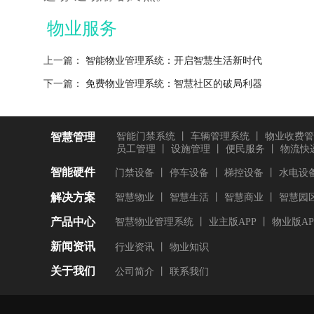
物业服务
上一篇：
智能物业管理系统：开启智慧生活新时代
下一篇：
免费物业管理系统：智慧社区的破局利器
智慧管理
智能门禁系统
丨
车辆管理系统
丨
物业收费管
员工管理
丨
设施管理
丨
便民服务
丨
物流快
智能硬件
门禁设备
丨
停车设备
丨
梯控设备
丨
水电设
解决方案
智慧物业
丨
智慧生活
丨
智慧商业
丨
智慧园
产品中心
智慧物业管理系统
丨
业主版APP
丨
物业版AP
新闻资讯
行业资讯
丨
物业知识
关于我们
公司简介
丨
联系我们