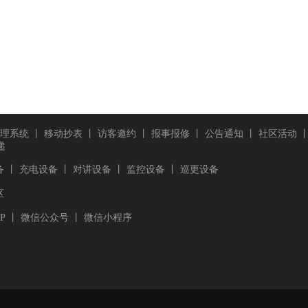
理系统
丨
移动抄表
丨
访客邀约
丨
报事报修
丨
公告通知
丨
社区活动
递
备
丨
充电设备
丨
对讲设备
丨
监控设备
丨
巡更设备
区
P
丨
微信公众号
丨
微信小程序