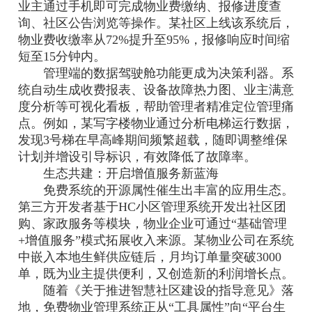
业主通过手机即可完成物业费缴纳、报修进度查
询、社区公告浏览等操作。某社区上线该系统后，
物业费收缴率从72%提升至95%，报修响应时间缩
短至15分钟内。
管理端的数据驾驶舱功能更成为决策利器。系
统自动生成收费报表、设备故障热力图、业主满意
度分析等可视化看板，帮助管理者精准定位管理痛
点。例如，某写字楼物业通过分析电梯运行数据，
发现3号梯在早高峰期间频繁超载，随即调整维保
计划并增设引导标识，有效降低了故障率。
生态共建：开启增值服务新蓝海
免费系统的开源属性催生出丰富的应用生态。
第三方开发者基于HC小区管理系统开发出社区团
购、家政服务等模块，物业企业可通过“基础管理
+增值服务”模式拓展收入来源。某物业公司在系统
中嵌入本地生鲜供应链后，月均订单量突破3000
单，既为业主提供便利，又创造新的利润增长点。
随着《关于推进智慧社区建设的指导意见》落
地，免费物业管理系统正从“工具属性”向“平台生