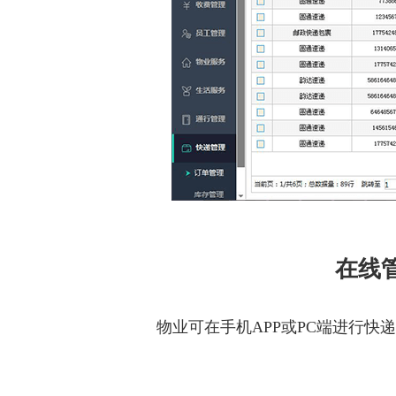
在线
物业可在手机APP或PC端进行