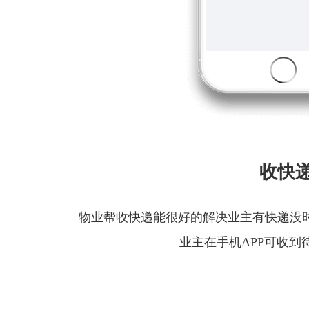
收快
物业帮收快递能很好的解决业主有快递没
业主在手机APP可收