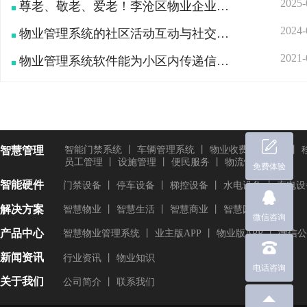
2025-
尊老、敬老、爱老！李沧区物业企业联合会开展“传承雷锋精神，情暖夕阳红”慰问活动
2024-
物业管理系统的社区活动互动与社交价值
2021-
物业管理系统软件能为小区内传递信息活动公告发挥作用吗?
智慧管理
智能门禁系统
丨
车辆管理系统
丨
物业收费管理系统
丨
员工管理
丨
设施管理
丨
便民服务
丨
物流快递
免费体验
智能硬件
门禁设备
丨
停车设备
丨
梯控设备
丨
水电设备
丨
充电设
解决方案
智慧物业
丨
智慧生活
丨
智慧商业
丨
智慧园区
微信咨询
产品中心
智慧物业管理系统
丨
业主版APP
丨
物业版APP
丨
微信公
新闻资讯
行业资讯
丨
物业知识
电话咨询
关于我们
公司简介
丨
联系我们