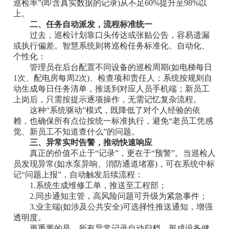
巡检率”(即含真实数据的记录)从不足60%提升至98%以
上。
二、任务自动派发，流程标准统一
过去，巡检计划靠口头传达或张贴公告，容易遗漏
或执行偏差。智慧系统则将巡检任务标准化、自动化、
个性化：
管理员在后台配置不同设备的巡检周期(如电梯每日
1次、配电房每周2次)、检查项和责任人；
系统按规则自
动生成每日任务清单，推送到对应人员手机端；
新员工
上岗后，只需按提示逐项操作，无需记忆复杂流程。
这种“系统驱动”模式，既降低了对个人经验的依
赖，也确保所有点位按统一标准执行，避免“老员工凭感
觉、新员工不知道查什么”的问题。
三、异常实时告警，推动快速响应
真正的价值不止于“记录”，更在于“预警”。当巡检人
员发现异常(如水泵异响、消防通道堵塞)，可在系统中标
记“问题上报”，自动触发后续流程：
1.系统生成维修工单，推送至工程部；
2.同步通知主管，高风险问题可升级为紧急事件；
3.业主端(如涉及公共安全)可选择性推送通知，增强
透明度。
更重要的是，所有异常记录自动归档，形成设备健