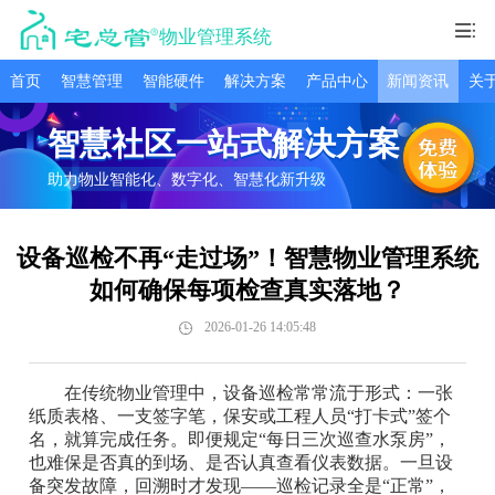
物业管理系统
首页
智慧管理
智能硬件
解决方案
产品中心
新闻资讯
关
智慧社区一站式解决方案
助力物业智能化、数字化、智慧化新升级
设备巡检不再“走过场”！智慧物业管理系统
如何确保每项检查真实落地？
2026-01-26 14:05:48
在传统物业管理中，设备巡检常常流于形式：一张
纸质表格、一支签字笔，保安或工程人员“打卡式”签个
名，就算完成任务。即便规定“每日三次巡查水泵房”，
也难保是否真的到场、是否认真查看仪表数据。一旦设
备突发故障，回溯时才发现——巡检记录全是“正常”，