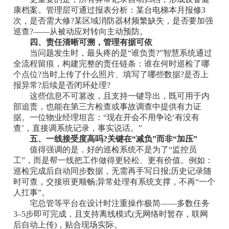
康档案。管理层可通过报表分析：某台电梯本月报修3
次，是否需大修?某区域消防器材频繁缺失，是否要加强
巡查?——从被动应对转向主动预防。
四、责任清晰可溯，管理有据可依
当问题发生时，最头疼的是“谁负责?”智慧系统通过
全流程留痕，构建完整的责任链条：谁在何时巡检了哪
个点位?当时上传了什么照片、填写了哪些数据?是否上
报异常?后续是否闭环处理?
这些信息不可篡改，且支持一键导出，既可用于内
部追责，也能在第三方检查或事故调查中提供有力证
据。一位物业经理坦言：“现在开会不用争论‘有没有
查’，直接调系统记录，事实说话。”
五、一线接受度高吗?关键在“减负”而非“加压”
值得强调的是，好的巡检系统不是为了“监控员
工”，而是帮一线把工作做得更轻松、更有价值。例如：
巡检完成后自动同步数据，无需再手写日报;历史记录随
时可查，交接班更顺畅;异常处理有系统支撑，不再“一个
人扛事”。
宅总管等平台在设计时注重操作极简——多数任务
3–5步即可完成，且支持离线模式(无网络时暂存，联网
后自动上传)，贴合现场实际。