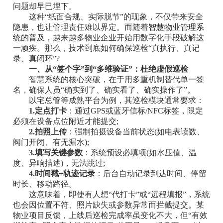
问题却早已埋下。
这种“纸面合规、实际脱节”的现象，不仅带来安全
隐患，也让管理责任难以界定。而随着
智慧物业管理系
统
的普及，越来越多物业企业开始用数字化手段破解这
一顽疾。那么，技术到底如何确保巡检“真执行、真记
录、真闭环”?
一、从“签个字”到“多维验证”：杜绝虚假巡检
智慧系统的核心突破，在于用多重机制替代单一签
名，确保人员“确实到了、确实看了、确实操作了”。
以宅总管等成熟平台为例，其巡检模块通常要求：
1.定点打卡
：通过GPS或蓝牙信标/NFC标签，限定
必须在设备点位附近才能提交;
2.拍照上传
：强制拍摄设备当前状态(如电表读数、
阀门开闭、有无漏水);
3.填写关键参数
：系统预设必填项(如水压值、温
度、异响描述)，无法跳过;
4.时间戳+轨迹记录
：后台自动记录到达时间、停留
时长、移动路径。
这意味着，即使有人想“代打卡”或“远程填报”，系统
也会因位置不符、照片缺失或参数异常而拦截提交。某
物业项目反馈，上线后巡检完成率虽变化不大，但“有效