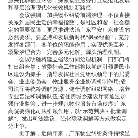
源头化解物业纠纷，探索物业服务行业规范化发展
和基层治理现代化长效机制新路径。
会议强调，加强物业纠纷前端治理，不仅直接
关系到居民生活的幸福指数，是社区和谐、社会稳
定的重要保障，更是推进法治广东平安广东建设的
必然要求。要坚持和发展新时代“枫桥经验”，充分
发挥各部门、各单位的职能作用，实现优势互补，
凝聚治理合力，完善多元化解、源头治理机制。
会议明确将建立省级协同治理机制，四部门将
打出组合拳：省委社会工作部将以党建引领居民小
区建设为抓手，指导发挥社区党组织领导下的居委
会、业主委员会、物业服务企业协调机制作用;省
司法厅将统筹调解资源，健全调解组织网络，培养
专业普法和调解队伍;省住房城乡建设厅将通过加
强行业监管，进一步规范物业服务市场秩序;广东
高院要强化司法引领作用，以“示范判决﹢批量调
解”、发出司法建议、强化联动调解等方式做实定
分止争。
据了解，近两年来，广东物业纠纷案件持续呈