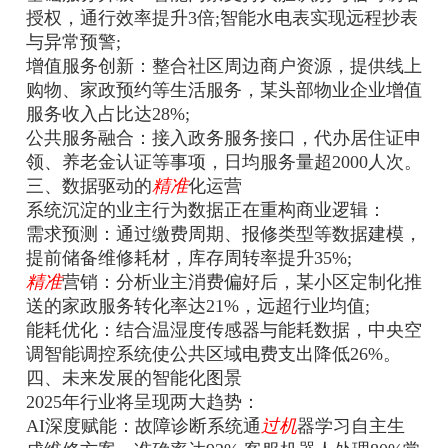
授权，通行效率提升3倍;智能水电表实现远程抄表
与异常预警‌;
‌增值服务创新‌：整合社区周边商户资源，提供线上
购物、家政预约等生活服务，某头部物业企业增值
服务收入占比达28%‌;
‌公共服务融合‌：接入政务服务接口，代办居住证申
领、养老金认证等事项，日均服务量超2000人次‌。
三、数据驱动的
精准
化运营
系统沉淀的业主行为数据正在重构商业逻辑：
‌需求预测‌：通过缴费周期、报修类型等数据建模，
提前储备维修耗材，库存周转率提升35%‌;
精准
营销‌：分析业主消费偏好后，某小区定制化推
送的家政服务转化率达21%，远超行业均值‌;
‌能耗优化‌：结合温湿度传感器与能耗数据，中央空
调智能调控系统使公共区域电费支出降低26%‌。
四、未来发展的智能化图景
2025年行业将呈现两大趋势：
‌AI深度赋能‌：故障诊断系统通
过机
器学习自主生