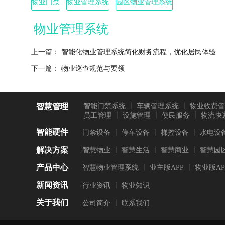
物业门禁
物业管理系统
园区物业管理系统
物业管理系统
上一篇：
智能化物业管理系统简化财务流程，优化居民体验
下一篇：
物业巡查规范与要领
智慧管理
智能门禁系统
丨
车辆管理系统
丨
物业收费管
员工管理
丨
设施管理
丨
便民服务
丨
物流快
智能硬件
门禁设备
丨
停车设备
丨
梯控设备
丨
水电设
解决方案
智慧物业
丨
智慧生活
丨
智慧商业
丨
智慧园
产品中心
智慧物业管理系统
丨
业主版APP
丨
物业版AP
新闻资讯
行业资讯
丨
物业知识
关于我们
公司简介
丨
联系我们