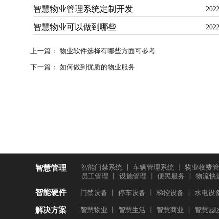
智慧物业管理系统定制开发
2022
智慧物业可以做到哪些
2022
上一篇：
物业软件选择有哪些方面可参考
下一篇：
如何做到优质的物业服务
智慧管理
智能门禁系统
丨
车辆管理系统
丨
物业收费管
员工管理
丨
设施管理
丨
便民服务
丨
物流快
智能硬件
门禁设备
丨
停车设备
丨
梯控设备
丨
水电设
解决方案
智慧物业
丨
智慧生活
丨
智慧商业
丨
智慧园