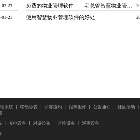
免费的物业管理软件——宅总管智慧物业管理系统
-02-23
2
使用智慧物业管理软件的好处
-01-21
2
理系统
丨
移动抄表
丨
访客邀约
丨
报事报修
丨
公告通知
丨
社区活动
递
备
丨
充电设备
丨
对讲设备
丨
监控设备
丨
巡更设备
区