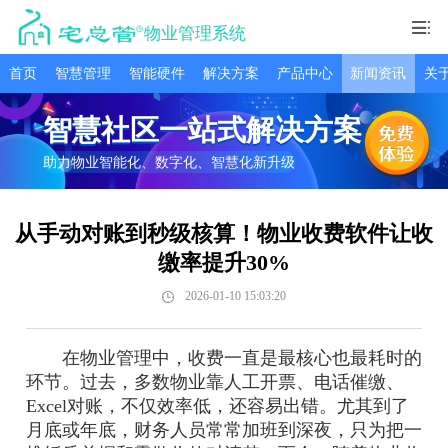
物业管理系统
首页
智慧管理
智能硬件
解决方案
产品中心
新闻资讯
关
智慧社区一站式解决方案
助力物业智能化、数字化、智慧化新升级
从手动对账到秒级核算！物业收费软件让收
缴率提升30%​
2026-01-10 15:03:20
在物业管理中，收费一直是最核心也最耗时的
环节。过去，多数物业靠人工开票、电话催缴、
Excel对账，不仅效率低，还容易出错。尤其到了
月底或年底，财务人员常常加班到深夜，只为把一