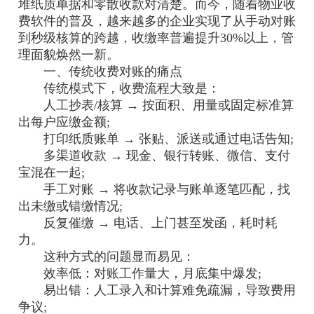
堆纸质单据和零散收款对清楚。而今，随着物业收
费软件的普及，越来越多的企业实现了从手动对账
到秒级核算的跨越，收缴率普遍提升30%以上，管
理面貌焕然一新。
一、传统收费对账的痛点
传统模式下，收费流程大致是：
人工抄表/核算 → 按面积、用量或固定标准算
出每户应缴金额;
打印纸质账单 → 张贴、派送或通过电话告知;
多渠道收款 → 现金、银行转账、微信、支付
宝混在一起;
手工对账 → 将收款记录与账单逐笔匹配，找
出未缴或错缴情况;
反复催缴 → 电话、上门甚至发函，耗时耗
力。
这种方式的问题显而易见：
效率低：对账工作量大，月底集中爆发;
易出错：人工录入和计算难免疏漏，导致费用
争议;