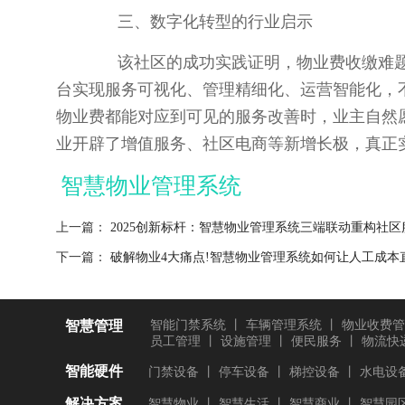
三、数字化转型的行业启示
该社区的成功实践证明，物业费收缴难题
台实现服务可视化、管理精细化、运营智能化，
物业费都能对应到可见的服务改善时，业主自然
业开辟了增值服务、社区电商等新增长极，真正实
智慧物业管理系统
上一篇：
2025创新标杆：智慧物业管理系统三端联动重构社区
下一篇：
破解物业4大痛点!智慧物业管理系统如何让人工成本直降
智慧管理
智能门禁系统
丨
车辆管理系统
丨
物业收费管
员工管理
丨
设施管理
丨
便民服务
丨
物流快
智能硬件
门禁设备
丨
停车设备
丨
梯控设备
丨
水电设
解决方案
智慧物业
丨
智慧生活
丨
智慧商业
丨
智慧园