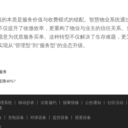
的本质是服务价值与收费模式的错配。智慧物业系统通
不仅提升了收缴效率，更重构了物业与业主的信任关系。
愿意为优质服务买单。这种转型不仅解决了生存难题，更
现从"管理型"到"服务型"的业态升级。
服务
40%?​
理系统
丨
移动抄表
丨
访客邀约
丨
报事报修
丨
公告通知
丨
社区活动
递
备
丨
充电设备
丨
对讲设备
丨
监控设备
丨
巡更设备
区