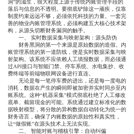
洞”的滋生，很大程度上源于传统内账管理手段的
落后与信息的不透明。要彻底铲除这一顽疾，仅靠
制度约束远远不够，必须依托科技的力量。一套完
善的物业内账管理系统，必须构建五大核心技术架
构，从源头切断财务漏洞的触手。
一、 实时数据采集与映射架构：源头防伪
财务黑洞的第一个来源是原始数据的造假。内
账管理系统的第一道防线，便是实时数据采集与映
射架构。该系统不应依赖人工填报数据，而必须通
过API接口与智能门禁、停车系统、水电集抄、收
费终端等前端物联网设备进行直连。
无论是每一笔停车费的进出，还是每一度电的
消耗，数据在产生的瞬间即被加密并实时同步至内
账系统。这种“机器采集”模式彻底杜绝了人工修改
底单、截留现金的可能。系统通过建立标准化的数
据映射模型，将分散的异构数据自动转化为统一的
财务语言，确保了内账数据的原始性和真实性，
让“做假账”在源头技术上无法实现。
二、 智能对账与稽核引擎：自动纠偏