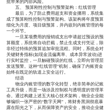
批带来的内部风险。
五、 预算刚性控制与预警架构：红线管理
最后，为了防止费用超支和资金挪用，系统集
成了预算刚性控制与预警架构。该架构将年度预算
细化为月度、项目级预算，并内嵌到内账管理的每
一个环节。
一旦某项费用的报销或支出申请超过预设的预
算额度，系统将自动拦截，禁止生成支付凭证，除
非经过特殊的预算追加审批流程。同时，系统会对
关键财务指标(如现金流偏离率、成本异常波动)进
行实时监控，一旦触碰预设的红线，立即向管理层
发送预警。这种“红线管理”机制，确保了内账资金
始终在既定的轨道上安全运行。
结语
物业内账管理的数字化转型，绝非简单的记账
工具升级，而是一场涉及控制权与透明度的管理革
命。通过构建上述五大核心技术架构，物业企业能
够编织一张严密的“数字天网”，将财务黑洞彻底暴
露在阳光之下，从而保障资产的安全，推动企业健