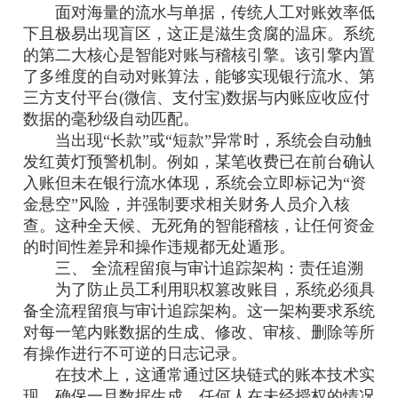
面对海量的流水与单据，传统人工对账效率低
下且极易出现盲区，这正是滋生贪腐的温床。系统
的第二大核心是智能对账与稽核引擎。该引擎内置
了多维度的自动对账算法，能够实现银行流水、第
三方支付平台(微信、支付宝)数据与内账应收应付
数据的毫秒级自动匹配。
当出现“长款”或“短款”异常时，系统会自动触
发红黄灯预警机制。例如，某笔收费已在前台确认
入账但未在银行流水体现，系统会立即标记为“资
金悬空”风险，并强制要求相关财务人员介入核
查。这种全天候、无死角的智能稽核，让任何资金
的时间性差异和操作违规都无处遁形。
三、 全流程留痕与审计追踪架构：责任追溯
为了防止员工利用职权篡改账目，系统必须具
备全流程留痕与审计追踪架构。这一架构要求系统
对每一笔内账数据的生成、修改、审核、删除等所
有操作进行不可逆的日志记录。
在技术上，这通常通过区块链式的账本技术实
现，确保一旦数据生成，任何人在未经授权的情况