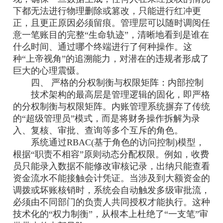
下都无法进行物理删除或篡改，只能进行红冲更
正，且更正原因必须留痕。管理层可以随时调阅任
意一笔账目的完整“生命轨迹”，清晰地看到是谁在
什么时间、通过哪个终端进行了何种操作。这
种“上帝视角”的追溯能力，对潜在的违规者形成了
巨大的心理震慑。
四、 严格的分权制衡与权限矩阵：内部控制
技术架构的最高层是管理逻辑的固化，即严格
的分权制衡与权限矩阵。内账管理系统摒弃了传统
的“超级管理员”模式，而是将财务操作拆解为录
入、复核、审批、查询等多个互斥的角色。
系统通过RBAC(基于角色的访问控制)模型，
根据“职责不相容”原则动态分配权限。例如，收费
员只能录入数据不能修改审核记录，出纳只能查看
资金流水不能接触会计凭证。当涉及到大额资金的
调拨或坏账核销时，系统会自动触发多级审批流，
必须由不同部门的负责人共同授权才能执行。这种
技术化的“权力制衡”，从根本上杜绝了“一支笔”审