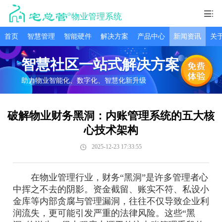
物业管理系统
首页
智慧管理
智能硬件
解决方案
产品中心
新闻资讯
关
智慧社区一站式解决方案
助力物业智能化、数字化、智慧化新升级
破解物业财务黑洞：内账管理系统的五大核
心技术架构
2025-12-23 17:33:55
在物业管理行业，财务“黑洞”是许多管理者心
中挥之不去的阴影。资金截留、账实不符、私设小
金库等内部贪腐与管理漏洞，往往不仅导致企业利
润流失，更可能引发严重的法律风险。这些“黑