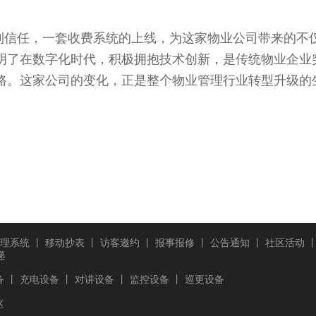
信任，一套收费系统的上线，为这家物业公司带来的不
明了在数字化时代，积极拥抱技术创新，是传统物业企业
路。这家公司的变化，正是整个物业管理行业转型升级的
理系统
丨
移动抄表
丨
访客邀约
丨
报事报修
丨
公告通知
丨
社区活动
递
备
丨
充电设备
丨
对讲设备
丨
监控设备
丨
巡更设备
区