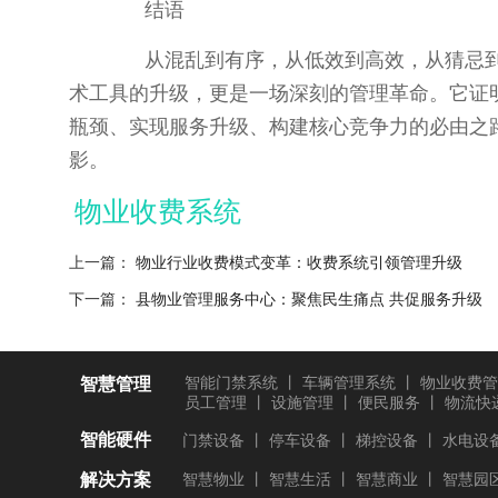
结语
从混乱到有序，从低效到高效，从猜忌到
术工具的升级，更是一场深刻的管理革命。它证
瓶颈、实现服务升级、构建核心竞争力的必由之
影。
物业收费系统
上一篇：
物业行业收费模式变革：收费系统引领管理升级
下一篇：
县物业管理服务中心：聚焦民生痛点 共促服务升级
智慧管理
智能门禁系统
丨
车辆管理系统
丨
物业收费管
员工管理
丨
设施管理
丨
便民服务
丨
物流快
智能硬件
门禁设备
丨
停车设备
丨
梯控设备
丨
水电设
解决方案
智慧物业
丨
智慧生活
丨
智慧商业
丨
智慧园