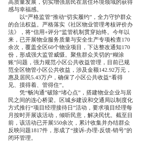
高质量发展，切实增强居民在居住环境领域的获得
感与幸福感。
以“严格监管”推动“切实履约”，全力守护群众
的合法权益。严格落实《社区物业管理考核评价办
法》，将“信用+评分”监管机制贯穿始终。今年以
来，已开展物业服务质量与安全生产专项检查170
余次，覆盖全区60个物业项目，下达整改通知170
份，形成强大监管威慑。聚焦群众关切的“糊涂
账”问题，强力规范小区公共收益管理，目前已规
范全区物管小区公共收益，涉及金额142.92万元，
惠及居民5.43万户，确保了小区公共收益“看得
见、摸得着、管得住”。
凭“畅沟通”破除“堵心点”，搭建物业企业与居
民之间的连心桥梁。区城乡建设和交通局以制度化
方式推行“项目经理接待日”活动，要求项目经理每
月按时开展该活动，倾听民意，解决民忧。截至目
前，该活动已开展550余次，累计收集并办结群众
反映问题1817件，形成了“接诉-办理-反馈-销号”的
闭环管理。