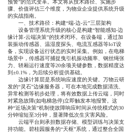
预警”的范式变革。本文将从技术路径、实施步
骤、价值评估三个维度，为物业企业提供系统升级
的实战指南。
一、技术路径：构建“端-边-云”三层架构
设备管理系统升级的核心是构建“智能感知-边
缘计算-云端决策”的技术闭环。在设备端，通过加
装振动传感器、温湿度探头、电流互感器等IoT设
备，实现设备运行状态的实时采集。例如，在电梯
场景中，传感器可捕捉曳引机振动频率、钢丝绳张
力、轿厢运行速度等20余项关键参数，数据精度达
到±0.1%，为后续分析提供基础。
边缘计算层是系统响应速度的关键。万物云研
发的“灵石”边缘服务器，可在本地完成数据清洗、
异常检测等初步处理，将有效数据上传云端，同时
对紧急故障(如电梯急停)立即触发本地报警。这
种“近场决策”机制使故障响应时间从传统模式的30
分钟缩短至3分钟，显著降低次生灾害风险。
云端平台则承担数据存储、模型训练与决策支
持功能。碧桂园服务的“天枢”系统，通过整合全国