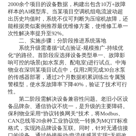
2000余个项目的设备数据，构建出包含10万+故障
样本的AI模型库。当某项目空调机组电流波动超
出历史均值时，系统不仅可判断为压缩机故障，还
能根据类似案例推荐最优维修方案，使维修工单一
次性解决率提升至92%。
二、实施步骤：分阶段推进系统落地
系统升级需遵循“试点验证-规模推广-持续优
化”的路径。首阶段应选择设备类型单一、故障影
响可控的场景(如水泵房、配电室)进行试点。中海
物业在深圳某项目试点中，仅用2周完成30台水泵
的传感器部署，通过2个月数据积累训练出专属预
警模型，使水泵故障率下降40%，验证了技术可行
性。
第二阶段需解决设备兼容性问题。老旧小区设
备品牌杂、通信协议不统一，是升级的主要障碍。
保利物业采用“协议转换网关”技术，将Modbus、
CAN总线等20余种工业协议统一转换为MQTT标准
格式，实现跨品牌设备互联。同时，针对无通信接
口的设备，通过外接振动/电流传感器实现“无损改