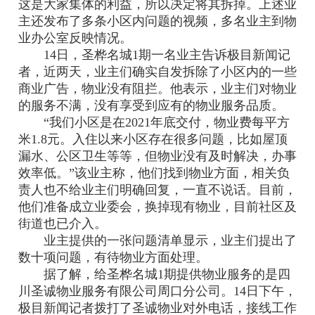
这是大家集体的利益，所以决定将其拆掉。上述业
主还发布了多条小区内问题的视频，多名业主到物
业办公室反映情况。
14日，圣桦名城1期一名业主告诉极目新闻记
者，近两天，业主们确实自发拆除了小区内的一些
商业广告，物业没有阻拦。他表示，业主们对物业
的服务不满，没有享受到应有的物业服务品质。
“我们小区是在2021年底交付，物业费每平方
米1.8元。入住以来小区存在很多问题，比如屋顶
漏水、公区卫生等等，但物业没有及时解决，办事
效率低。”该业主称，他们找到物业方面，相关负
责人也不给业主们明确回复，一直不说话。目前，
他们准备成立业委会，换掉现有物业，目前社区及
街道也已介入。
业主提供的一张问题清单显示，业主们提出了
数十项问题，有待物业方面处理。
据了解，给圣桦名城1期提供物业服务的是四
川圣诚物业服务有限公司周口分公司。14日下午，
极目新闻记者拨打了圣诚物业对外电话，接线工作