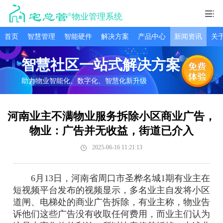
物业管理系统
首页
智慧管理
智能硬件
解决方案
产品中心
新闻资讯
关
智慧社区一站式解决方案
助力物业智能化、数字化、智慧化新升级
河南业主不满物业服务拆除小区商业广告，
物业：广告并无收益，街道已介入
2025-06-16 11:21:13
6月13日，河南省周口市圣桦名城1期有业主在
短视频平台发布的视频显示，多名业主自发将小区
道闸、电梯处的商业广告拆除，有业主称，物业告
诉他们这些广告没有收取任何费用，而业主们认为