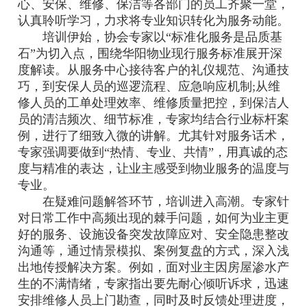
心、安保、维修、保洁等各部门的员工齐聚一堂，
认真聆听学习，力求将专业知识转化为服务动能。
培训伊始，协会专家以“标准化服务是品质基
石”为切入点，围绕华阳物业现行服务标准展开深
度解读。从服务中心接待客户的礼仪规范、沟通技
巧，到安保人员的巡逻流程、应急响应机制;从维
修人员的工单处理效率、维修质量把控，到保洁人
员的清洁频次、细节标准，专家均结合行业标杆案
例，进行了细致入微的讲解。尤其针对服务话术，
专家强调要做到“热情、专业、共情”，用真诚的态
度与精准的表达，让业主感受到物业服务的温度与
专业。
在疑难问题解答环节，培训进入高潮。专家针
对日常工作中高频出现的棘手问题，如何为业主更
好的服务、设施设备突发故障应对、安全隐患整改
沟通等，通过情景模拟、案例复盘的方式，深入浅
出地传授解决方案。例如，面对业主因房屋渗水产
生的不满情绪，专家指出要先耐心倾听诉求，迅速
安排维修人员上门勘查，同时及时反馈处理进度，