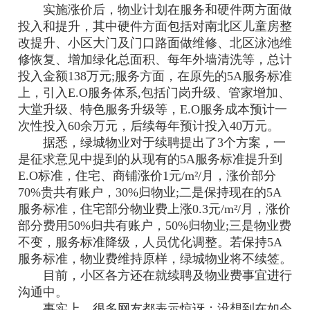
实施涨价后，物业计划在服务和硬件两方面做
投入和提升，其中硬件方面包括对南北区儿童房整
改提升、小区大门及门口路面做维修、北区泳池维
修恢复、增加绿化总面积、每年外墙清洗等，总计
投入金额138万元;服务方面，在原先的5A服务标准
上，引入E.O服务体系,包括门岗升级、管家增加、
大堂升级、特色服务升级等，E.O服务成本预计一
次性投入60余万元，后续每年预计投入40万元。
据悉，绿城物业对于续聘提出了3个方案，一
是征求意见中提到的从现有的5A服务标准提升到
E.O标准，住宅、商铺涨价1元/m²/月，涨价部分
70%贵共有账户，30%归物业;二是保持现在的5A
服务标准，住宅部分物业费上涨0.3元/m²/月，涨价
部分费用50%归共有账户，50%归物业;三是物业费
不变，服务标准降级，人员优化调整。若保持5A
服务标准，物业费维持原样，绿城物业将不续签。
目前，小区各方还在就续聘及物业费事宜进行
沟通中。
事实上，很多网友都表示惊讶：没想到在如今