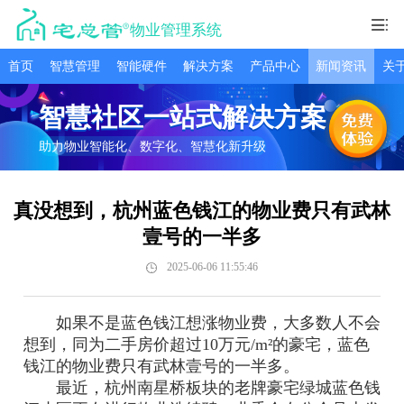
物业管理系统
首页
智慧管理
智能硬件
解决方案
产品中心
新闻资讯
关
智慧社区一站式解决方案
助力物业智能化、数字化、智慧化新升级
真没想到，杭州蓝色钱江的物业费只有武林
壹号的一半多
2025-06-06 11:55:46
如果不是蓝色钱江想涨物业费，大多数人不会
想到，同为二手房价超过10万元/m²的豪宅，蓝色
钱江的物业费只有武林壹号的一半多。
最近，杭州南星桥板块的老牌豪宅绿城蓝色钱