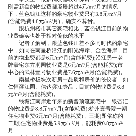
刚需新盘的物业费都屡屡超过4元/m²/月的情况
下，蓝色钱江这样的豪宅物业费只有3.8元/m²/月
(含能耗费4.8元/m²/月)，确实不算贵。
跟杭州楼市其它豪宅相比，蓝色钱江目前的物
业费确实也处于相对偏低的水平。
记者了解到，跟蓝色钱江差不多同时代的豪宅
中，如同在南星桥沿江的阳光海岸、金色海岸，目
前的物业费都是6元/m²/月(含能耗费);沿江另一老
牌豪宅东方润园物业费是6元/m²/月(含能耗费);市
中心的武林壹号物业费是7.6元/m²/月(含能耗费)。
南星桥板块次新房中品质和房价的佼佼者，如
仁恒滨江园、信达滨江壹品，目前的物业费是6.8
元/m²/月(含能耗费)。
钱塘江南岸近年来的新晋顶流豪宅中，银杏汇
的物业费是8.8元/m²/月(含能耗费);杭州壹号院一期
住宅物业费6元/m²/月(含能耗费)，三期(即俗称的
二期)住宅物业费是5.9元/m²/月，能耗费0.8元/m²/
月。