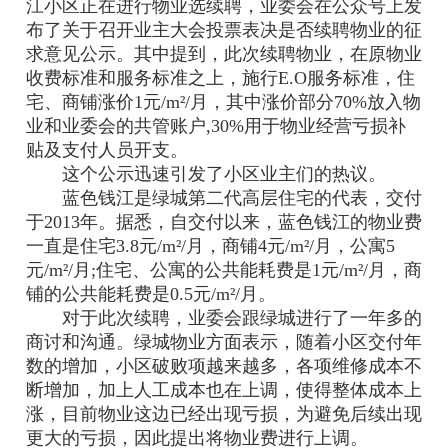
江小区正在进行物业选续聘，业委会在公众号上发
布了关于召开业主大会投票表决是否续聘物业的征
求意见公示。其中提到，此次续聘物业，在原物业
收费标准和服务标准之上，施行E.O服务标准，住
宅、商铺涨价1元/m²/月，其中涨价部分70%放入物
业和业委会的共管账户,30%用于物业经营亏损补
贴及支付人员开支。
这个公示迅速引发了小区业主们的热议。
蓝色钱江是绿城第二代高层住宅的代表，交付
于2013年。据悉，自交付以来，蓝色钱江的物业费
一直是住宅3.8元/m²/月，商铺4元/m²/月，公寓5
元/m²/月;住宅、公寓的公共能耗费是1元/m²/月，商
铺的公共能耗费是0.5元/m²/月。
对于此次续聘，业委会跟绿城进行了一年多的
商讨和沟通。绿城物业方面表示，随着小区交付年
数的增加，小区破败项越来越多，各项维修成本不
断增加，加上人工成本也在上调，使得整体成本上
涨，目前物业这边已经出现亏损，为避免后续出现
更大的亏损，因此提出将物业费进行上调。