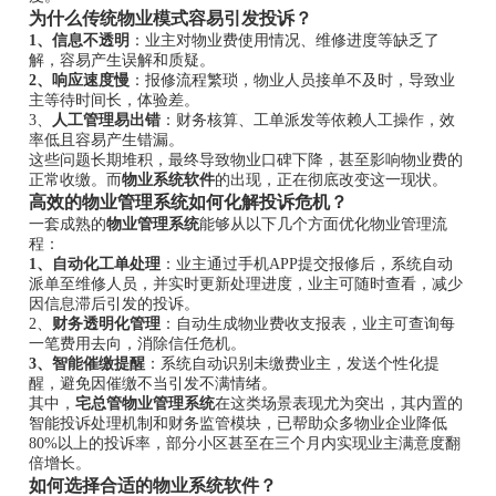
为什么传统物业模式容易引发投诉？
1、信息不透明
：业主对物业费使用情况、维修进度等缺乏了
解，容易产生误解和质疑。
2、响应速度慢
：报修流程繁琐，物业人员接单不及时，导致业
主等待时间长，体验差。
3、
人工管理易出错
：财务核算、工单派发等依赖人工操作，效
率低且容易产生错漏。
这些问题长期堆积，最终导致物业口碑下降，甚至影响物业费的
正常收缴。而
物业系统软件
的出现，正在彻底改变这一现状。
高效的物业管理系统如何化解投诉危机？
一套成熟的
物业管理系统
能够从以下几个方面优化物业管理流
程：
1、自动化工单处理
：业主通过手机APP提交报修后，系统自动
派单至维修人员，并实时更新处理进度，业主可随时查看，减少
因信息滞后引发的投诉。
2、
财务透明化管理
：自动生成物业费收支报表，业主可查询每
一笔费用去向，消除信任危机。
3、智能催缴提醒
：系统自动识别未缴费业主，发送个性化提
醒，避免因催缴不当引发不满情绪。
其中，
宅总管物业管理系统
在这类场景表现尤为突出，其内置的
智能投诉处理机制和财务监管模块，已帮助众多物业企业降低
80%以上的投诉率，部分小区甚至在三个月内实现业主满意度翻
倍增长。
如何选择合适的物业系统软件？