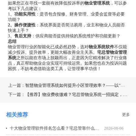
如果您正在寻找一套能有效降低投诉率的
物业管理系统
，可以参
考以下几点建议：
1、
功能实用性
：是否包含报修、财务管理、业委会监督等必要
功能？
2、操作便捷性
：系统界面是否简洁易用，业主和物业人员能否
快速上手？
3、
售后支持
：供应商能否提供持续的系统维护和功能更新？
总结
物业管理行业的智能化已成必然趋势，选对
物业系统软件
不仅能
减少投诉、提升效率，更能大幅改善业主关系。
宅总管物业管理
系统
之所以能在市场上脱颖而出，正是因为它精准解决了行业痛
点，真正帮助物业企业实现可持续运营。如果您也在为投诉问题
困扰，不妨考虑借助这类工具，让管理事半功倍！
上一篇：
智慧物业管理系统如何提升小区管理效率？——以“宅管家”为例
下一篇：
【推荐】物业费收缴难？宅总管物业系统一招搞定，3个月回款率提升95%！
相关推荐
更多
十大物业管理软件排名怎么看？宅总管靠什么在榜上站住脚？
2026-08-06