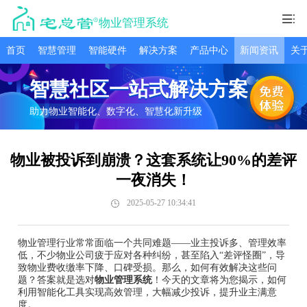
物业管理系统
首页
智慧管理
智能硬件
解决方案
产品中心
新闻资讯
关
智慧社区一站式解决方案
助力物业智能化、数字化、智慧化新升级
物业被投诉到崩溃？这套系统让90%的差评
一夜消失！
2025-05-27 10:34:41
物业管理行业常常面临一个共同难题——业主投诉多、管理效率
低，不少物业公司疲于应对各种纠纷，甚至陷入“差评怪圈”，导
致物业费收缴率下降、口碑受损。那么，如何有效解决这些问
题？答案就是选对
物业管理系统
！今天的文章将为您揭示，如何
利用智能化工具实现高效管理，大幅减少投诉，提升业主满意
度。