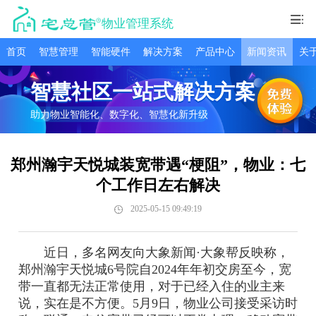
物业管理系统
首页
智慧管理
智能硬件
解决方案
产品中心
新闻资讯
关
智慧社区一站式解决方案
助力物业智能化、数字化、智慧化新升级
郑州瀚宇天悦城装宽带遇“梗阻”，物业：七
个工作日左右解决
2025-05-15 09:49:19
近日，多名网友向大象新闻·大象帮反映称，
郑州瀚宇天悦城6号院自2024年年初交房至今，宽
带一直都无法正常使用，对于已经入住的业主来
说，实在是不方便。5月9日，物业公司接受采访时