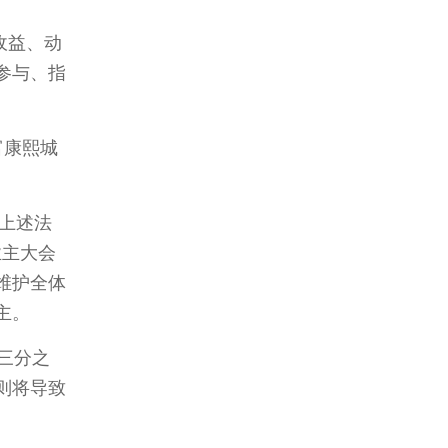
收益、动
参与、指
富康熙城
上述法
业主大会
维护全体
主。
三分之
则将导致