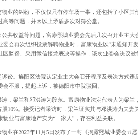
物业的纠纷，不仅仅只有停车场一事，还包括了小区其
过高等问题，并因以上矛盾多次对簿公堂。
因公共收益等问题，富康熙城业委会先后几次召开业主大
，业委会再次组织投票解聘物业时，富康物业以“未通知开发
请社区监督、采用微信接龙表决等操作，该次业委会决议被
诉讼。旌阳区法院认定业主大会召开程序及表决方式违
委会不服，提起上诉，被德阳市中院驳回。
涛，梁兰和邓洪涛为股东。富康物业法定代表人为梁兰
占股10%。接受记者采访时，梁兰证实其与邓洪涛为夫妻
物业与富康地产实为“一家人”，存在利益关联。
在2023年11月5日发布了一封《揭露熙城业委会丑