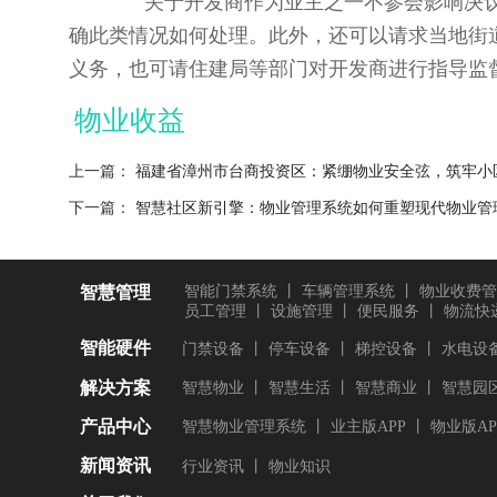
关于开发商作为业主之一不参会影响决议
确此类情况如何处理。此外，还可以请求当地街
义务，也可请住建局等部门对开发商进行指导监
物业收益
上一篇：
福建省漳州市台商投资区：紧绷物业安全弦，筑牢小区
下一篇：
智慧社区新引擎：物业管理系统如何重塑现代物业管
智慧管理
智能门禁系统
丨
车辆管理系统
丨
物业收费管
员工管理
丨
设施管理
丨
便民服务
丨
物流快
智能硬件
门禁设备
丨
停车设备
丨
梯控设备
丨
水电设
解决方案
智慧物业
丨
智慧生活
丨
智慧商业
丨
智慧园
产品中心
智慧物业管理系统
丨
业主版APP
丨
物业版AP
新闻资讯
行业资讯
丨
物业知识