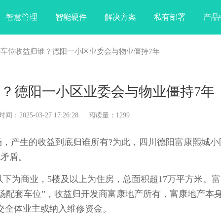
智慧管理
智能硬件
解决方案
私有部署
产品
停车位收益归谁？德阳一小区业委会与物业僵持7年
？德阳一小区业委会与物业僵持7年
025-03-27 17:26:28 阅读量：1299
，产生的收益到底归谁所有?为此，四川德阳富康熙城小
他矛盾。
下为商业，5楼及以上为住房，总面积超17万平方米。富
商场配套车位”，收益归开发商富康地产所有，富康地产本
交全体业主或纳入维修资金。