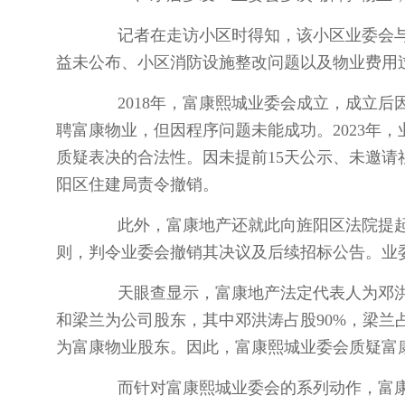
记者在走访小区时得知，该小区业委会与
益未公布、小区消防设施整改问题以及物业费用
2018年，富康熙城业委会成立，成立后
聘富康物业，但因程序问题未能成功。2023年
质疑表决的合法性。因未提前15天公示、未邀
阳区住建局责令撤销。
此外，富康地产还就此向旌阳区法院提起
则，判令业委会撤销其决议及后续招标公告。业
天眼查显示，富康地产法定代表人为邓洪
和梁兰为公司股东，其中邓洪涛占股90%，梁兰
为富康物业股东。因此，富康熙城业委会质疑富康
而针对富康熙城业委会的系列动作，富康物业