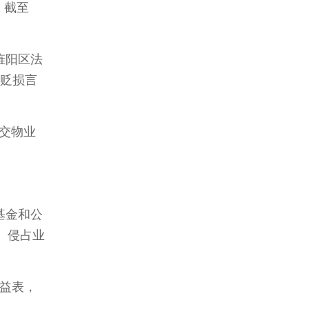
。截至
旌阳区法
的贬损言
交物业
基金和公
、侵占业
收益表，