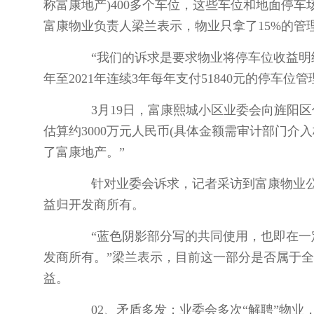
称富康地产)400多个车位，这些车位和地面停
富康物业负责人梁兰表示，物业只拿了15%的管
“我们的诉求是要求物业将停车位收益明细拿
年至2021年连续3年每年支付51840元的停
3月19日，富康熙城小区业委会向旌阳区
估算约3000万元人民币(具体金额需审计部门
了富康地产。”
针对业委会诉求，记者采访到富康物业公司
益归开发商所有。
“蓝色阴影部分写的共同使用，也即在一定
发商所有。”梁兰表示，目前这一部分是否属于
益。
02、矛盾多发：业委会多次“解聘”物业