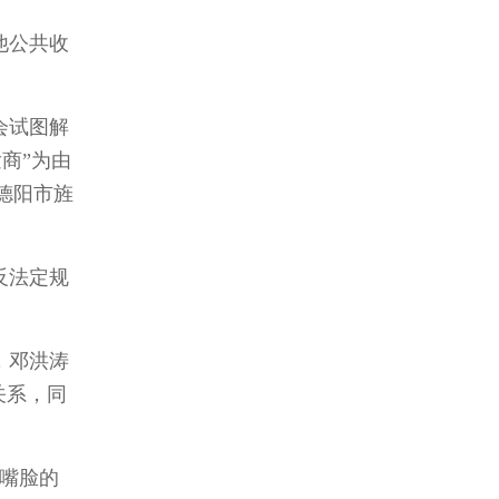
他公共收
会试图解
商”为由
德阳市旌
反法定规
，邓洪涛
关系，同
恶嘴脸的