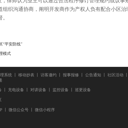
，律师认为业主可以通过合法程序修订管理规约或议事
道组织沟通协商，阐明开发商作为产权人负有配合小区治
督。
“平安防线”
理模式
理系统
丨
移动抄表
丨
访客邀约
丨
报事报修
丨
公告通知
丨
社区活动
递
备
丨
充电设备
丨
对讲设备
丨
监控设备
丨
巡更设备
区
P
丨
微信公众号
丨
微信小程序