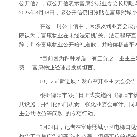
公开信》，该公开信表示富康熙城业委会长期吃拿
2025年3月18日，该公开信仍旧张贴在富康熙城
在这一封公开信中，因涉及到业委会成员
院认为，富康物业在未经法定机`关、法定程序
辞，判令富康物业公开赔礼道歉，并赔偿杨吉平2
“目前因为种种矛盾，有三分之一业主主动
费。”富康物业经理吕发勇坦言。
03、zui`新进展：发布召开业主大会公
根据德阳市3月1日正式实施的《德阳市物
共设施，并细化部门职责、强化业委会审计。同时
主公共收益等问题”的专项行动。
3月24日，记者在富康熙城小区电梯口见到，
包含了电梯广告和基`站收益等，但停车位的相