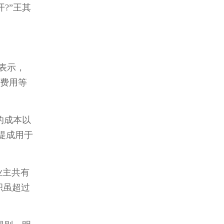
?”王其
表示，
车费用等
的成本以
提成用于
业主共有
积虽超过