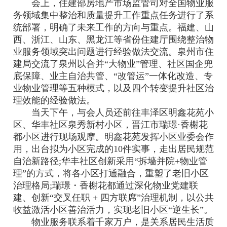
会上，住建部房地产市场监管司对全国物业服
务领域集中整治和质量提升工作重点任务进行了系
统部署，明确了未来工作的方向与重点。福建、山
西、浙江、山东、黑龙江等省份住建厅围绕整治物
业服务领域突出问题进行经验做法交流。泉州市住
建局交流了泉州以合并“大物业”管理、社区国企兜
底保障、业主自治共管、“改管运”一体化改造、专
业物业管理等五种模式，以及四个转变提升社区治
理效能的经验做法。
当天下午，与会人员还前往丰泽区明鑫花苑小
区、华丰社区泉秀新村小区，晋江市瑞璟·香榭花
都小区进行现场观摩。明鑫花苑发挥小区业委会作
用，出台拟为小区完成的10件实事，走出居民规范
自治新路径;华丰社区创新采用“拆墙并院+物业管
理”的方式，将各小区打通融合，重塑了老旧小区
治理格局;瑞璟・香榭花都通过深化物业党建联
建、创新“交叉任职 + 四方联席”治理机制，以公共
收益激活小区善治活力，实现老旧小区“逆生长”。
物业服务联系着千家万户，是关系居民生活质