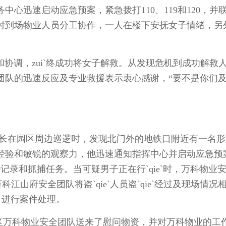
心迅速启动应急预案，紧急拨打110、119和120，并
时到场物业人员分工协作，一人在楼下安抚女子情绪，另
协调，zui`终成功将女子解救。从发现危机到成功解救
团队的迅速反应及专业救援表示衷心感谢，“要不是你们
在园区周边巡逻时，发现北门外的地铁口附近有一名形
经验和敏锐的观察力，他迅速通知指挥中心并启动应急预
记录和抓捕任务。当可疑男子正在行`qie`时，万科物业
江山府安全团队将盗`qie`人员盗`qie`经过及现场情况
警 进行案件处理。
万科物业安全团队送来了慰问物资，并对万科物业的工