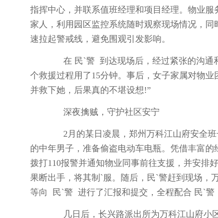
指挥中心，并联系值班经理和项目经理。物业服务中
家人，利用园区监控系统随时观察现场情况，同
速拉起警戒线，避免围观引发影响。
在 民`警 到达现场后，经过紧张的沟通和
个救援过程用了15分钟。事后，女子家属对物业
并救下她，后果真的不堪设想!”
深夜擒贼，守护社区安宁
2月的某日凌晨，郑州万科江山府安全班长
的中年男子，准备偷盗电动车电瓶。凭借丰富的
拨打110报警并通知物业同事前往支援，并安排好
果断出手，将其制`服。随后，民`警赶到现场，万科
等向 民`警 进行了汇报和提交，全程配合 民`
几日后，长兴路派出所为万科江山府小区