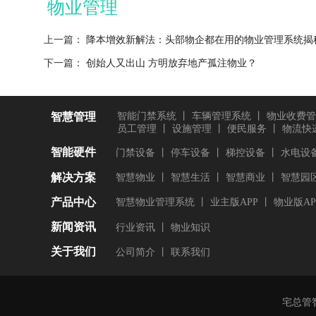
物业管理
上一篇：
降本增效新解法：头部物企都在用的物业管理系统揭
下一篇：
创始人又出山 方明放弃地产孤注物业？
智慧管理
智能门禁系统
丨
车辆管理系统
丨
物业收费管
员工管理
丨
设施管理
丨
便民服务
丨
物流快
智能硬件
门禁设备
丨
停车设备
丨
梯控设备
丨
水电设
解决方案
智慧物业
丨
智慧生活
丨
智慧商业
丨
智慧园
产品中心
智慧物业管理系统
丨
业主版APP
丨
物业版AP
新闻资讯
行业资讯
丨
物业知识
关于我们
公司简介
丨
联系我们
宅总管