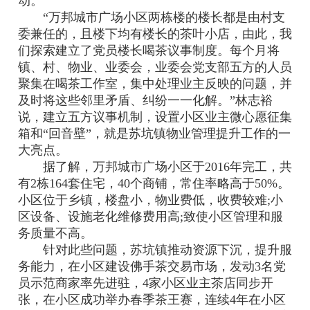
动。
“万邦城市广场小区两栋楼的楼长都是由村支
委兼任的，且楼下均有楼长的茶叶小店，由此，我
们探索建立了党员楼长喝茶议事制度。每个月将
镇、村、物业、业委会，业委会党支部五方的人员
聚集在喝茶工作室，集中处理业主反映的问题，并
及时将这些邻里矛盾、纠纷一一化解。”林志裕
说，建立五方议事机制，设置小区业主微心愿征集
箱和“回音壁”，就是苏坑镇物业管理提升工作的一
大亮点。
据了解，万邦城市广场小区于2016年完工，共
有2栋164套住宅，40个商铺，常住率略高于50%。
小区位于乡镇，楼盘小，物业费低，收费较难;小
区设备、设施老化维修费用高;致使小区管理和服
务质量不高。
针对此些问题，苏坑镇推动资源下沉，提升服
务能力，在小区建设佛手茶交易市场，发动3名党
员示范商家率先进驻，4家小区业主茶店同步开
张，在小区成功举办春季茶王赛，连续4年在小区