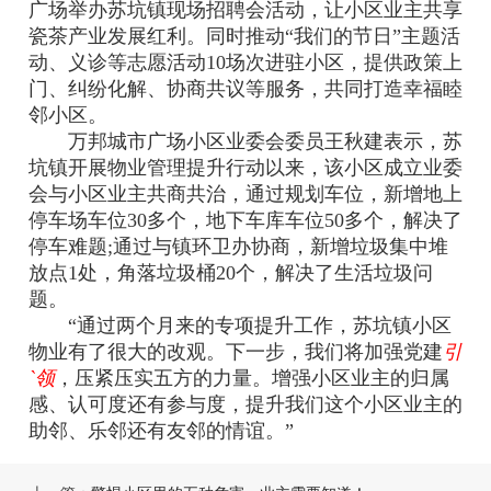
广场举办苏坑镇现场招聘会活动，让小区业主共享
瓷茶产业发展红利。同时推动“我们的节日”主题活
动、义诊等志愿活动10场次进驻小区，提供政策上
门、纠纷化解、协商共议等服务，共同打造幸福睦
邻小区。
万邦城市广场小区业委会委员王秋建表示，苏
坑镇开展物业管理提升行动以来，该小区成立业委
会与小区业主共商共治，通过规划车位，新增地上
停车场车位30多个，地下车库车位50多个，解决了
停车难题;通过与镇环卫办协商，新增垃圾集中堆
放点1处，角落垃圾桶20个，解决了生活垃圾问
题。
“通过两个月来的专项提升工作，苏坑镇小区
物业有了很大的改观。下一步，我们将加强党建
引
`领
，压紧压实五方的力量。增强小区业主的归属
感、认可度还有参与度，提升我们这个小区业主的
助邻、乐邻还有友邻的情谊。”