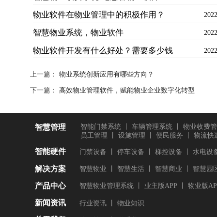
物业软件在物业管理中的积极作用？
2022
智慧物业系统，物业软件
2022
物业软件开发有什么好处？需要多少钱
2022
上一篇：
物业系统创新应用有哪些方向？
下一篇：
高效物业管理软件，赋能物业企业数字化转型
智慧管理
智能门禁系统
丨
车辆管理系统
丨
物业收费管
员工管理
丨
设施管理
丨
便民服务
丨
物流快
智能硬件
门禁设备
丨
停车设备
丨
梯控设备
丨
水电设
解决方案
智慧物业
丨
智慧生活
丨
智慧商业
丨
智慧园
产品中心
智慧物业管理系统
丨
业主版APP
丨
物业版AP
新闻资讯
行业资讯
丨
物业知识