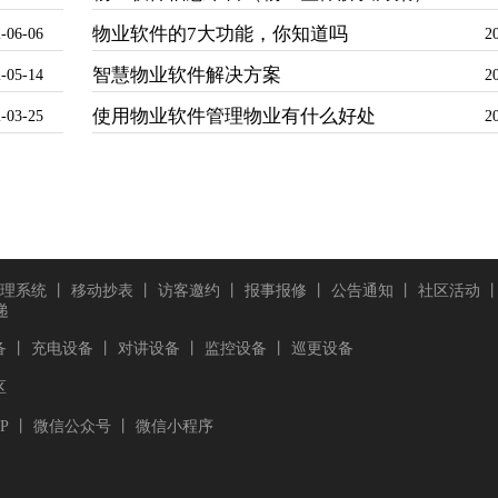
物业软件的7大功能，你知道吗
-06-06
2
智慧物业软件解决方案
-05-14
2
使用物业软件管理物业有什么好处
-03-25
2
理系统
丨
移动抄表
丨
访客邀约
丨
报事报修
丨
公告通知
丨
社区活动
递
备
丨
充电设备
丨
对讲设备
丨
监控设备
丨
巡更设备
区
P
丨
微信公众号
丨
微信小程序