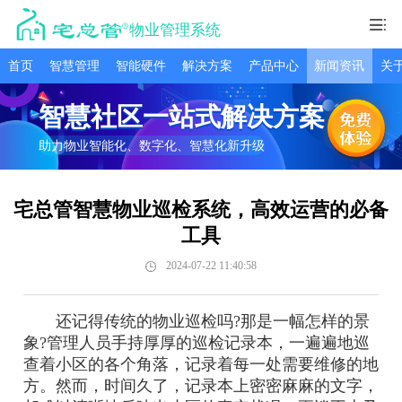
物业管理系统
首页
智慧管理
智能硬件
解决方案
产品中心
新闻资讯
关
智慧社区一站式解决方案
助力物业智能化、数字化、智慧化新升级
宅总管智慧物业巡检系统，高效运营的必备
工具
2024-07-22 11:40:58
还记得传统的物业巡检吗?那是一幅怎样的景
象?管理人员手持厚厚的巡检记录本，一遍遍地巡
查着小区的各个角落，记录着每一处需要维修的地
方。然而，时间久了，记录本上密密麻麻的文字，