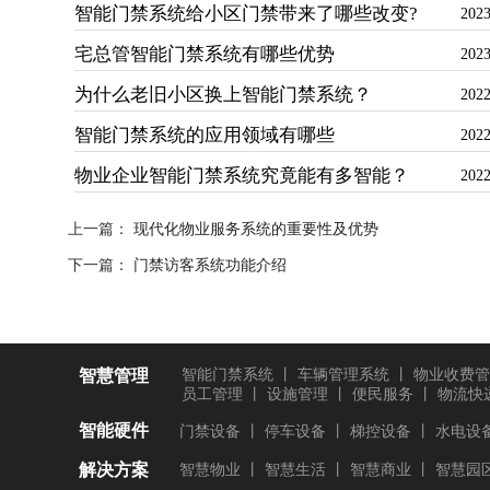
智能门禁系统给小区门禁带来了哪些改变?
2023
宅总管智能门禁系统有哪些优势
2023
为什么老旧小区换上智能门禁系统？
2022
智能门禁系统的应用领域有哪些
2022
物业企业智能门禁系统究竟能有多智能？
2022
上一篇：
现代化物业服务系统的重要性及优势
下一篇：
门禁访客系统功能介绍
智慧管理
智能门禁系统
丨
车辆管理系统
丨
物业收费管
员工管理
丨
设施管理
丨
便民服务
丨
物流快
智能硬件
门禁设备
丨
停车设备
丨
梯控设备
丨
水电设
解决方案
智慧物业
丨
智慧生活
丨
智慧商业
丨
智慧园