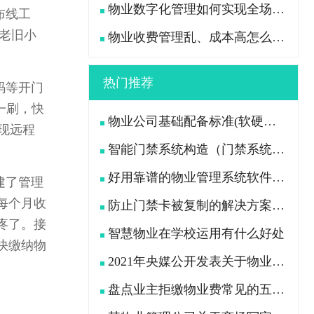
物业数字化管理如何实现全场景高效管控？
布线工
了老旧小
物业收费管理乱、成本高怎么办？
热门推荐
码等开门
一刷，快
物业公司基础配备标准(软硬件设施配备及各岗位员工配置)
现远程
智能门禁系统构造（门禁系统由哪些设备组成）
好用靠谱的物业管理系统软件推荐
建了管理
每个月收
防止门禁卡被复制的解决方案升级宅总管智能门禁系统
疼了。接
智慧物业在学校运用有什么好处
快缴纳物
2021年央媒公开发表关于物业新规的问题
盘点业主拒缴物业费常见的五大原因