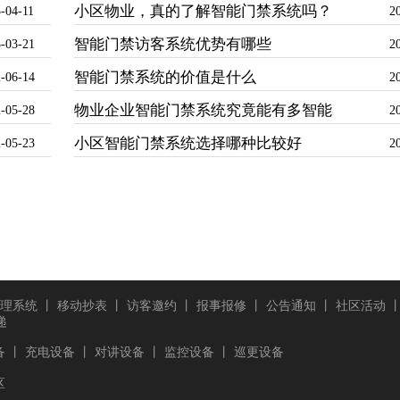
小区物业，真的了解智能门禁系统吗？
-04-11
2
智能门禁访客系统优势有哪些
-03-21
2
智能门禁系统的价值是什么
-06-14
2
物业企业智能门禁系统究竟能有多智能
-05-28
2
小区智能门禁系统选择哪种比较好
-05-23
2
理系统
丨
移动抄表
丨
访客邀约
丨
报事报修
丨
公告通知
丨
社区活动
递
备
丨
充电设备
丨
对讲设备
丨
监控设备
丨
巡更设备
区