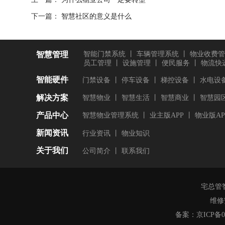
下一篇：
智慧社区的意义是什么
智慧管理
智能门禁系统
丨
车辆管理系统
丨
物业收费管
员工管理
丨
设施管理
丨
便民服务
丨
物流快
智能硬件
门禁设备
丨
停车设备
丨
梯控设备
丨
水电设
解决方案
智慧物业
丨
智慧生活
丨
智慧商业
丨
智慧园
产品中心
智慧物业管理系统
丨
业主版APP
丨
物业版AP
新闻资讯
行业资讯
丨
物业知识
关于我们
公司简介
丨
联系我们
宅总管
维修
备案：
京ICP备08