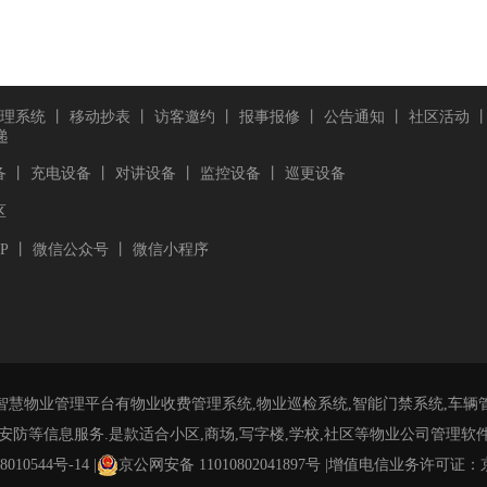
理系统
丨
移动抄表
丨
访客邀约
丨
报事报修
丨
公告通知
丨
社区活动
递
备
丨
充电设备
丨
对讲设备
丨
监控设备
丨
巡更设备
区
P
丨
微信公众号
丨
微信小程序
智慧物业管理平台有物业收费管理系统,物业巡检系统,智能门禁系统,车辆
安防等信息服务.是款适合小区,商场,写字楼,学校,社区等物业公司管理软件
010544号-14
|
京公网安备 11010802041897号
|
增值电信业务许可证：京IC