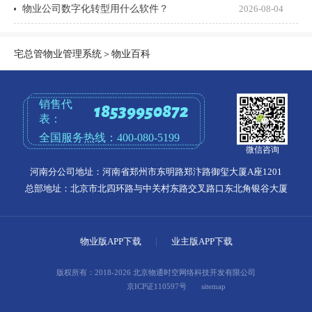
物业公司数字化转型用什么软件？
2026-08-04
宅总管物业管理系统
＞
物业百科
销售代
18539950872
表：
全国服务热线：
400-080-5199
微信咨询
河南分公司地址：河南省郑州市东明路郑汴路御玺大厦A座1201
总部地址：北京市北四环路与中关村东路交叉路口东北角银谷大厦
物业版APP下载
|
业主版APP下载
版权所有：2018-2026 北京物通时空网络科技开发有限公司
京ICP证110597号
sitemap