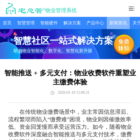
物业管理系统
首页
智慧管理
智能硬件
解决方案
产品中心
新闻资讯
关
智慧社区一站式解决方案
助力物业智能化、数字化、智慧化新升级
智能推送 + 多元支付：物业收费软件重塑业
主缴费体验
2026-01-10 15:06:31
在传统物业缴费场景中，业主常因信息滞后、
流程繁琐而陷入“缴费难”困境，物业则因催缴效率
低、资金回笼慢而承受运营压力。如今，随着物业
收费软件深度融合智能推送与多元支付技术，缴费