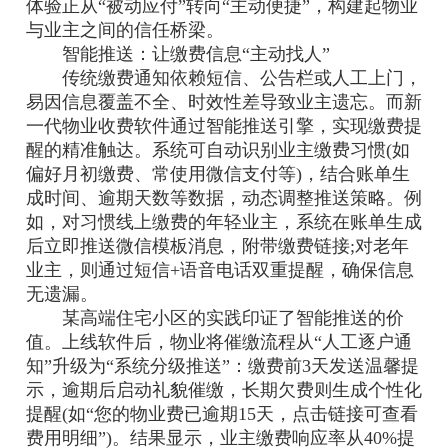
体验正从“被动应付”转向“主动便捷”，构建起物业
与业主之间的信任桥梁。
智能推送：让缴费信息“主动找人”
传统缴费通知依赖短信、公告栏或人工上门，
易因信息覆盖不全、时效性差导致业主遗忘。而新
一代物业收费软件通过智能推送引擎，实现缴费提
醒的精准触达。系统可自动识别业主缴费习惯(如
偏好月初缴费、常使用微信支付等)，结合账单生
成时间、逾期天数等数据，动态调整推送策略。例
如，对习惯线上缴费的年轻业主，系统在账单生成
后立即推送微信模板消息，附带缴费链接;对老年
业主，则通过短信+语音电话双重提醒，确保信息
无遗漏。
某高端住宅小区的实践印证了智能推送的价
值。上线软件后，物业将催缴流程从“人工逐户通
知”升级为“系统分级推送”：缴费前3天发送温馨提
示，逾期后启动礼貌催缴，长期欠费则生成个性化
提醒(如“您的物业费已逾期15天，点击链接可查看
费用明细”)。结果显示，业主缴费响应率从40%提