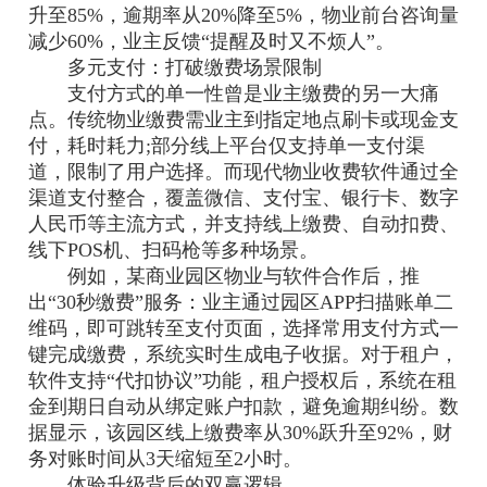
升至85%，逾期率从20%降至5%，物业前台咨询量
减少60%，业主反馈“提醒及时又不烦人”。
多元支付：打破缴费场景限制
支付方式的单一性曾是业主缴费的另一大痛
点。传统物业缴费需业主到指定地点刷卡或现金支
付，耗时耗力;部分线上平台仅支持单一支付渠
道，限制了用户选择。而现代物业收费软件通过全
渠道支付整合，覆盖微信、支付宝、银行卡、数字
人民币等主流方式，并支持线上缴费、自动扣费、
线下POS机、扫码枪等多种场景。
例如，某商业园区物业与软件合作后，推
出“30秒缴费”服务：业主通过园区APP扫描账单二
维码，即可跳转至支付页面，选择常用支付方式一
键完成缴费，系统实时生成电子收据。对于租户，
软件支持“代扣协议”功能，租户授权后，系统在租
金到期日自动从绑定账户扣款，避免逾期纠纷。数
据显示，该园区线上缴费率从30%跃升至92%，财
务对账时间从3天缩短至2小时。
体验升级背后的双赢逻辑