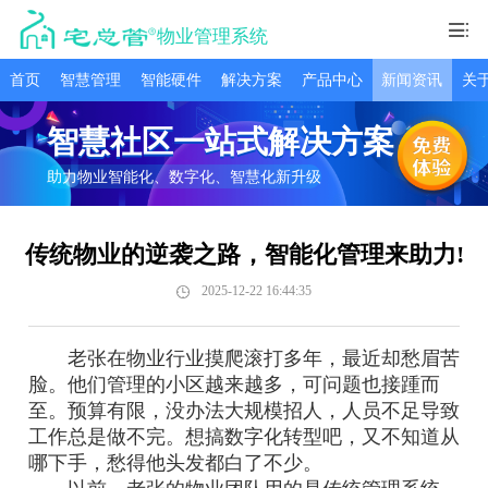
物业管理系统
首页
智慧管理
智能硬件
解决方案
产品中心
新闻资讯
关
智慧社区一站式解决方案
助力物业智能化、数字化、智慧化新升级
传统物业的逆袭之路，智能化管理来助力!
2025-12-22 16:44:35
老张在物业行业摸爬滚打多年，最近却愁眉苦
脸。他们管理的小区越来越多，可问题也接踵而
至。预算有限，没办法大规模招人，人员不足导致
工作总是做不完。想搞数字化转型吧，又不知道从
哪下手，愁得他头发都白了不少。