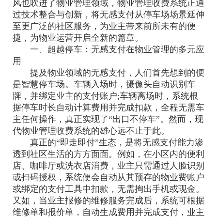
风也吹进了物业管理领域，物业管理收费系统正通
过技术整合与创新，将无感支付从停车场场景延伸
至更广泛的社区服务，为业主带来前所未有的便
捷，为物业运营开启全新的篇章。
一、超越停车：无感支付在物业管理的多元应
用
提及物业领域的无感支付，人们首先想到的便
是智慧停车场。车辆入场时，摄像头自动识别车
牌，并绑定业主的支付账户;车辆离场时，系统根
据停车时长自动计算费用并完成扣款，全程无需车
主任何操作，真正实现了“出口不停车”。然而，现
代物业管理收费系统的雄心远不止于此。
真正的“即走即付”生态，是将无感支付能力渗
透到社区生活的方方面面。例如，在小区内的便利
店、咖啡厅或洗衣店消费，业主只需通过人脸识别
或扫码授权，系统便会自动从其预存的物业费账户
或绑定的支付工具中扣款，无需掏出手机或现金。
又如，当业主报修的维修服务完成后，系统可根据
维修单和报价单，自动生成费用并完成支付，业主