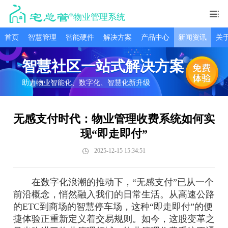
物业管理系统
首页
智慧管理
智能硬件
解决方案
产品中心
新闻资讯
关
智慧社区一站式解决方案
助力物业智能化、数字化、智慧化新升级
无感支付时代：物业管理收费系统如何实
现“即走即付”
2025-12-15 15:34:51
在数字化浪潮的推动下，“无感支付”已从一个
前沿概念，悄然融入我们的日常生活。从高速公路
的ETC到商场的智慧停车场，这种“即走即付”的便
捷体验正重新定义着交易规则。如今，这股变革之