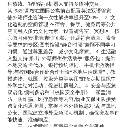
种热线、智能客服机器人支持多语种交互。
某“985”高校在国际公寓前台配置英法双语管家，
使外籍师生咨询一次性解决率提升至90%。 2. 文
化适配的空间管理 在宿舍、餐厅、健身房等公共
空间融入多元文化元素：设置祷告室、冥想区，按
宗教习俗安排清洁时间;餐厅开辟符合清真、素食
等要求的专区;图书馆设“静音时段”兼顾不同学习
习惯。通过尊重差异，减少文化摩擦。 3. 生活融
入型支持 推出“外籍师生生活助手”服务包：提供
本地交通卡代办、银行预约陪同、手机卡激活指
导;与校国际合作处合作开设“本地生活课堂”，教
授购物、就医、垃圾分类等实用技能;定期组织中
外学生结对活动，促进社群融入。 4. 安全与应急
双语化 编制多语种《校园安全手册》，涵盖消
防、防诈骗、医疗急救等内容;物业安保团队接受
跨文化沟通培训，掌握基本外语应急对话;与属地
公安、医院建立涉外应急联动机制，确保突发事件
能快速、准确响应。
三、技术赋能：智慧平台的跨文化延伸