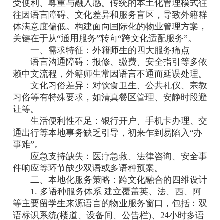
受便利、尊重与融入感。传统的本土化管理模式往
往因语言障碍、文化差异和服务盲区，导致外籍群
体满意度偏低。构建面向国际化的物业管理方案，
关键在于从“通用服务”转向“跨文化适配服务”。
一、需求特征：外籍师生的四大服务痛点
语言沟通障碍：报修、缴费、安全指引等多依
赖中文流程，外籍师生常因语言不通而延误处理。
文化习俗差异：对饮食卫生、公共礼仪、宗教
习俗等有特殊要求，如清真餐区管理、安静时段避
让等。
生活便利性不足：银行开户、手机卡办理、交
通出行等本地事务缺乏引导，初来乍到易陷入“办
事难”。
应急支持缺失：医疗急救、法律咨询、安全事
件响应等环节缺少双语或多语种预案。
二、本地化服务策略：跨文化融合的四维设计
1. 多语种服务体系 建立覆盖英、法、西、阿
等主要留学生来源语言的物业服务窗口，包括：双
语标识系统(楼道、设备间、公告栏)、24小时多语