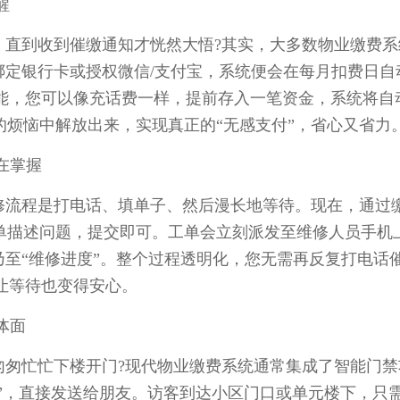
醒
到收到催缴通知才恍然大悟?其实，大多数物业缴费系
性绑定银行卡或授权微信/支付宝，系统便会在每月扣费日自
能，您可以像充话费一样，提前存入一笔资金，系统将自
的烦恼中解放出来，实现真正的“无感支付”，省心又省力
在掌握
流程是打电话、填单子、然后漫长地等待。现在，通过
简单描述问题，提交即可。工单会立刻派发至维修人员手机
”乃至“维修进度”。整个过程透明化，您无需再反复打电话
让等待也变得安心。
体面
忙忙下楼开门?现代物业缴费系统通常集成了智能门禁
码”，直接发送给朋友。访客到达小区门口或单元楼下，只