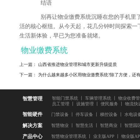
结语
别再让物业缴费系统沉睡在您的手机里了。
活的核心枢纽。从今天起，花几分钟时间探索一
生活新体验，早已为您准备就绪。
物业缴费系统
上一篇：
山西省推进物业管理和城市更新升级提质
下一篇：
为什么越来越多小区用物业缴费系统?除了方便，还
智慧管理
智能门禁系统
丨
车辆管理系统
丨
物业收费管
员工管理
丨
设施管理
丨
便民服务
丨
物流快
智能硬件
门禁设备
丨
停车设备
丨
梯控设备
丨
水电设
解决方案
智慧物业
丨
智慧生活
丨
智慧商业
丨
智慧园
产品中心
智慧物业管理系统
丨
业主版APP
丨
物业版AP