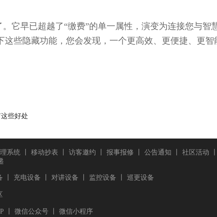
它早已超越了“缴费”的单一属性，演变为连接您与智
下这些隐藏功能，您会发现，一个更高效、更便捷、更智
有这些好处
理系统
丨
移动抄表
丨
访客邀约
丨
报事报修
丨
公告通知
丨
社区活动
递
备
丨
充电设备
丨
对讲设备
丨
监控设备
丨
巡更设备
区
P
丨
微信公众号
丨
微信小程序