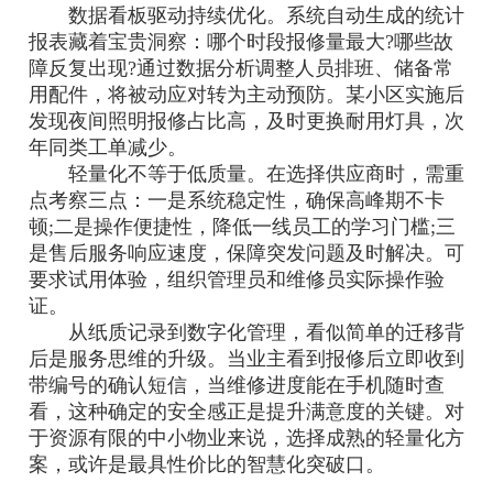
数据看板驱动持续优化。系统自动生成的统计
报表藏着宝贵洞察：哪个时段报修量最大?哪些故
障反复出现?通过数据分析调整人员排班、储备常
用配件，将被动应对转为主动预防。某小区实施后
发现夜间照明报修占比高，及时更换耐用灯具，次
年同类工单减少。
轻量化不等于低质量。在选择供应商时，需重
点考察三点：一是系统稳定性，确保高峰期不卡
顿;二是操作便捷性，降低一线员工的学习门槛;三
是售后服务响应速度，保障突发问题及时解决。可
要求试用体验，组织管理员和维修员实际操作验
证。
从纸质记录到数字化管理，看似简单的迁移背
后是服务思维的升级。当业主看到报修后立即收到
带编号的确认短信，当维修进度能在手机随时查
看，这种确定的安全感正是提升满意度的关键。对
于资源有限的中小物业来说，选择成熟的轻量化方
案，或许是最具性价比的智慧化突破口。