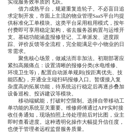
实现服务效率质的飞跃。
借力成熟平台，规避重复造轮子。不必盲目追
求定制开发，市面上主流的物业管理SaaS平台均提
供标准化工单模块。这类平台采用租用模式，按年
付费即可享用稳定架构，省去服务器购置与运维开
支。基础功能涵盖报修登记、工单派发、进度跟
踪、评价反馈等全流程，完全能满足中小物业的日
常需求。
聚焦核心场景，做减法而非加法。初期部署应
紧扣高频痛点：设置清晰的报修分类(水电维修、
环境卫生等)，配置自动派单规则(按距离优先、技
能匹配)，开通业主端扫码报修入口。暂缓接入复
杂度高的拓展功能，待系统运行稳定后再逐步叠加
设备巡检、投诉建议等模块。
移动端赋能，打破时空限制。选择自带移动工
单功能的系统至关重要。维修师傅通过APP实时接
收任务通知，现场拍照上传处理前后对比图，业主
即时查看进度。这种透明化操作大幅提升信任度，
也便于管理者远程监督服务质量。