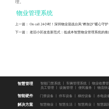
理。
物业管理系统
上一篇：
On call 24小时！深圳物业迎战台风“桦加沙”暖心守护
下一篇：
老旧小区改造新范式：低成本智慧物业管理系统的推
智慧管理
智能门禁系统
丨
车辆管理系统
丨
物业收费管
员工管理
丨
设施管理
丨
便民服务
丨
物流快
智能硬件
门禁设备
丨
停车设备
丨
梯控设备
丨
水电设
解决方案
智慧物业
丨
智慧生活
丨
智慧商业
丨
智慧园