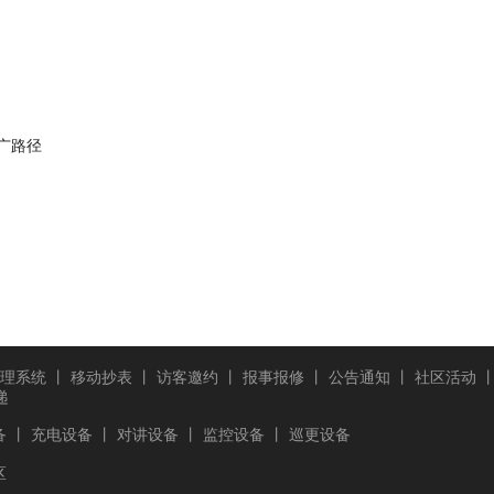
广路径
理系统
丨
移动抄表
丨
访客邀约
丨
报事报修
丨
公告通知
丨
社区活动
递
备
丨
充电设备
丨
对讲设备
丨
监控设备
丨
巡更设备
区