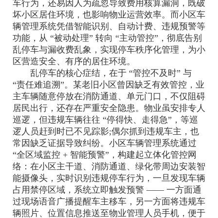
车行为，还易因人为疏忽导致费用核算漏洞，既破
坏小区居住环境，也影响物业运营效率。而小区车
辆管理系统凭借智能识别、自动计费、违规预警等
功能，从 “被动处理” 转向 “主动管控”，彻底告别
乱停车与漏收费乱象，实现停车秩序化管理，为小
区营造安全、有序的居住环境。
乱停车的核心症结，在于 “管控不及时” 与
“责任难追溯”。某老旧小区曾因缺乏有效管控，业
主车辆随意停放在消防通道、单元门口，不仅阻碍
居民出行，还存在严重安全隐患。物业虽安排专人
巡逻，但违规车辆往往 “停得快、走得急”，等巡
逻人员赶到时已不见踪影;偶尔抓到违规车主，也
常因缺乏证据导致纠纷。小区车辆管理系统通过
“全区域监控 + 智能预警”，构建起立体化管控网
络：在小区主干道、消防通道、绿化带周边安装智
能摄像头，实时识别违规停车行为，一旦发现车辆
占用禁停区域，系统立即触发预警 —— 一方面通
过现场语音广播提醒车主移车，另一方面将违规车
辆照片、位置信息推送至物业管理人员手机，便于