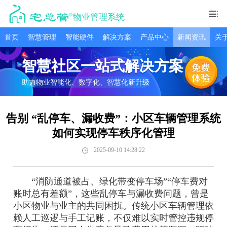
物业管理系统
首页
智慧管理
智能硬件
解决方案
产品中心
新闻资讯
关
智慧社区一站式解决方案
助力物业智能化、数字化、智慧化新升级
告别 “乱停车、漏收费”：小区车辆管理系统
如何实现停车秩序化管理
2025-09-10 14:28:22
“消防通道被占、绿化带变停车场”“停车费对
账时总有差额”，这些乱停车与漏收费问题，曾是
小区物业与业主的共同困扰。传统小区车辆管理依
赖人工巡逻与手工记账，不仅难以实时管控违规停