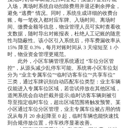
入场，离场时系统自动扣除费用并退还剩余押金，
避免 “逃费” 情况。同时，系统生成详细的收费台
账，每一笔收入都对应车牌、入场时间、离场时
间、缴费金额等信息，物业管理人员可实时查看收
支数据，随时导出对账报表，杜绝人工记账的随意
性与隐蔽性。该小区引入系统后，停车费漏收率从
15% 降至 0.3%，每月对账时间从 3 天缩短至 1 小
时，物业资金管理更规范。
此外，小区车辆管理系统通过 “车位分区管
控”，从源头减少乱停车可能。系统将小区车位划
分为 “业主专属车位”“临时访客车位”“共享车位”
三类，通过车牌识别自动匹配车位类型：业主车辆
仅能进入专属车位区域，若尝试停放在其他区域，
道闸系统会自动拦截并提示;临时访客车辆则被引
导至指定临时车位，超出区域范围将触发预警。某
小区通过车位分区管理，业主专属车位被占用的情
况从每月 20 余起降至 0 起，临时车辆也能快速找
到合规停放位置，停车秩序显著改善。