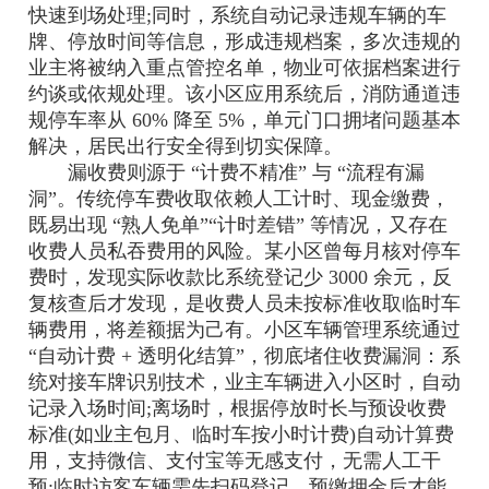
快速到场处理;同时，系统自动记录违规车辆的车
牌、停放时间等信息，形成违规档案，多次违规的
业主将被纳入重点管控名单，物业可依据档案进行
约谈或依规处理。该小区应用系统后，消防通道违
规停车率从 60% 降至 5%，单元门口拥堵问题基本
解决，居民出行安全得到切实保障。
漏收费则源于 “计费不精准” 与 “流程有漏
洞”。传统停车费收取依赖人工计时、现金缴费，
既易出现 “熟人免单”“计时差错” 等情况，又存在
收费人员私吞费用的风险。某小区曾每月核对停车
费时，发现实际收款比系统登记少 3000 余元，反
复核查后才发现，是收费人员未按标准收取临时车
辆费用，将差额据为己有。小区车辆管理系统通过
“自动计费 + 透明化结算”，彻底堵住收费漏洞：系
统对接车牌识别技术，业主车辆进入小区时，自动
记录入场时间;离场时，根据停放时长与预设收费
标准(如业主包月、临时车按小时计费)自动计算费
用，支持微信、支付宝等无感支付，无需人工干
预;临时访客车辆需先扫码登记，预缴押金后才能