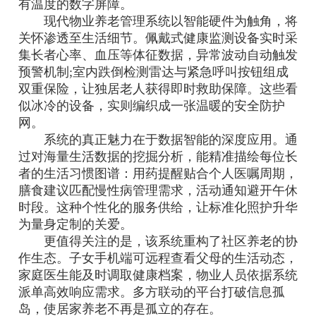
有温度的数字屏障。
现代物业养老管理系统以智能硬件为触角，将
关怀渗透至生活细节。佩戴式健康监测设备实时采
集长者心率、血压等体征数据，异常波动自动触发
预警机制;室内跌倒检测雷达与紧急呼叫按钮组成
双重保险，让独居老人获得即时救助保障。这些看
似冰冷的设备，实则编织成一张温暖的安全防护
网。
系统的真正魅力在于数据智能的深度应用。通
过对海量生活数据的挖掘分析，能精准描绘每位长
者的生活习惯图谱：用药提醒贴合个人医嘱周期，
膳食建议匹配慢性病管理需求，活动通知避开午休
时段。这种个性化的服务供给，让标准化照护升华
为量身定制的关爱。
更值得关注的是，该系统重构了社区养老的协
作生态。子女手机端可远程查看父母的生活动态，
家庭医生能及时调取健康档案，物业人员依据系统
派单高效响应需求。多方联动的平台打破信息孤
岛，使居家养老不再是孤立的存在。