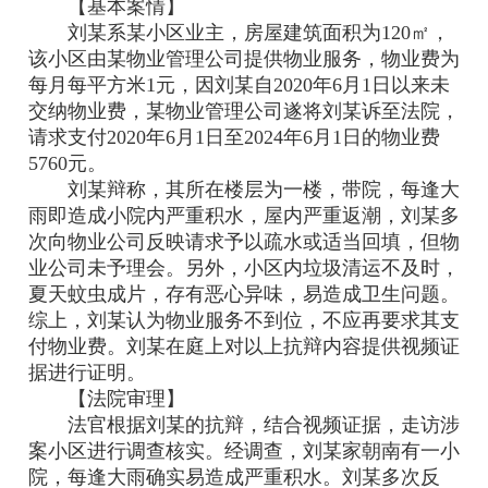
【基本案情】
刘某系某小区业主，房屋建筑面积为120㎡，
该小区由某物业管理公司提供物业服务，物业费为
每月每平方米1元，因刘某自2020年6月1日以来未
交纳物业费，某物业管理公司遂将刘某诉至法院，
请求支付2020年6月1日至2024年6月1日的物业费
5760元。
刘某辩称，其所在楼层为一楼，带院，每逢大
雨即造成小院内严重积水，屋内严重返潮，刘某多
次向物业公司反映请求予以疏水或适当回填，但物
业公司未予理会。另外，小区内垃圾清运不及时，
夏天蚊虫成片，存有恶心异味，易造成卫生问题。
综上，刘某认为物业服务不到位，不应再要求其支
付物业费。刘某在庭上对以上抗辩内容提供视频证
据进行证明。
【法院审理】
法官根据刘某的抗辩，结合视频证据，走访涉
案小区进行调查核实。经调查，刘某家朝南有一小
院，每逢大雨确实易造成严重积水。刘某多次反