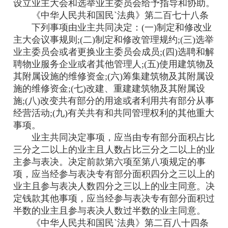
设立业主大会和选举业主委员会给予指导和协助。
《中华人民共和国民`法典》第二百七十八条
下列事项由业主共同决定：(一)制定和修改业
主大会议事规则;(二)制定和修改管理规约;(三)选举
业主委员会或者更换业主委员会成员;(四)选聘和解
聘物业服务企业或者其他管理人;(五)使用建筑物及
其附属设施的维修资金;(六)筹集建筑物及其附属设
施的维修资金;(七)改建、重建建筑物及其附属设
施;(八)改变共有部分的用途或者利用共有部分从事
经营活动;(九)有关共有和共同管理权利的其他重大
事项。
业主共同决定事项，应当由专有部分面积占比
三分之二以上的业主且人数占比三分之二以上的业
主参与表决。决定前款第六项至第八项规定的事
项，应当经参与表决专有部分面积四分之三以上的
业主且参与表决人数四分之三以上的业主同意。决
定钱款其他事项，应当经参与表决专有部分面积过
半数的业主且参与表决人数过半数的业主同意。
《中华人民共和国民`法典》第二百八十四条