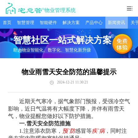
物业管理系统
首页
智慧管理
智能硬件
解决方案
产品中心
新闻资讯
关
智慧社区一站式解决方案
助力物业智能化、数字化、智慧化新升级
物业雨雪天安全防范的温馨提示
2024-12-21 11:30:21
近期天气寒冷，据气象部门预报，受强冷空气
影响，近日气温将有大幅度下降，并伴有雨雪天
气，物业提醒您做好以下防护措施。
一.雪天安全防范措施
1.注意添衣防寒，
预`防
感冒等
疾`病
，同时注