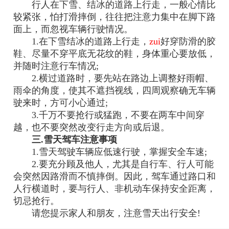
行人在下雪、结冰的道路上行走，一般心情比
较紧张，怕打滑摔倒，往往把注意力集中在脚下路
面上，而忽视车辆行驶情况。
1.在下雪结冰的道路上行走，
zui
好穿防滑的胶
鞋、尽量不穿平底无花纹的鞋，身体重心要放低，
并随时注意行车情况;
2.横过道路时，要先站在路边上调整好雨帽、
雨伞的角度，使其不遮挡视线，四周观察确无车辆
驶来时，方可小心通过;
3.千万不要抢行或猛跑，不要在两车中间穿
越，也不要突然改变行走方向或后退。
三.雪天驾车注意事项
1.雪天驾驶车辆应低速行驶，掌握安全车速;
2.要充分顾及他人，尤其是自行车、行人可能
会突然因路滑而不慎摔倒。因此，驾车通过路口和
人行横道时，要与行人、非机动车保持安全距离，
切忌抢行。
请您提示家人和朋友，注意雪天出行安全!