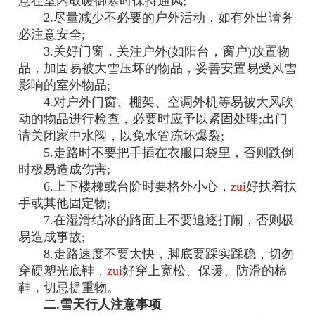
意在室内取暖御寒时保持通风;
2.尽量减少不必要的户外活动，如有外出请务
必注意安全;
3.关好门窗，关注户外(如阳台，窗户)放置物
品，加固易被大雪压坏的物品，妥善安置易受风雪
影响的室外物品;
4.对户外门窗、棚架、空调外机等易被大风吹
动的物品进行检查，必要时应予以紧固处理;出门
请关闭家中水阀，以免水管冻坏爆裂;
5.走路时不要把手插在衣服口袋里，否则跌倒
时极易造成伤害;
6.上下楼梯或台阶时要格外小心，
zui
好扶着扶
手或其他固定物;
7.在湿滑结冰的路面上不要追逐打闹，否则极
易造成事故;
8.走路速度不要太快，脚底要踩实踩稳，切勿
穿硬塑光底鞋，
zui
好穿上宽松、保暖、防滑的棉
鞋，切忌提重物。
二.雪天行人注意事项