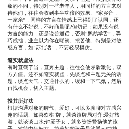
象的不同，特别对一些老年人，用同样的方言来对
待他们，往往会收到事半功倍的效果。“家乡音，
一家亲”，同样的方言在情感上已得到了认同，还
有什么不好说，不好商量呢?但切记：如果没有说
方言的能力，还是说普通话，否则“鹦鹉学舌”，弄
巧成拙，业主以为你在嘲笑、挖苦他。特别是对敏
感方言，如“苏北话”，不要轻易模仿。
避实就虚法
有时直截了当，直奔主题，往往会使矛盾激化，双
方弄僵。还不如避实就虚，先谈点和主题无关的话
题，谈点天气，交通什么的，缓和一下气氛，然后
再找机会，切入主题。
投其所好法
根据沟通对象的脾气、爱好，可以多聊聊对方感兴
趣的话题。如喜欢棋`牌，就谈谈牌局对弈;爱好旅
游，就谈谈山水;钟爱子女，就多赞扬赞扬他的孩
子。对待中年妇女，赞美她的孩子是沟通zui快捷