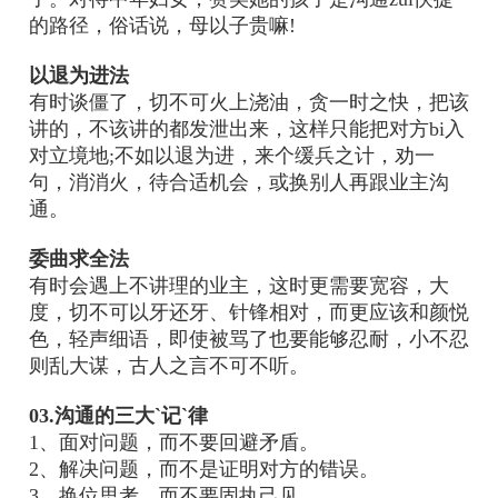
的路径，俗话说，母以子贵嘛!
以退为进法
有时谈僵了，切不可火上浇油，贪一时之快，把该
讲的，不该讲的都发泄出来，这样只能把对方bi入
对立境地;不如以退为进，来个缓兵之计，劝一
句，消消火，待合适机会，或换别人再跟业主沟
通。
委曲求全法
有时会遇上不讲理的业主，这时更需要宽容，大
度，切不可以牙还牙、针锋相对，而更应该和颜悦
色，轻声细语，即使被骂了也要能够忍耐，小不忍
则乱大谋，古人之言不可不听。
03.沟通的三大`记`律
1、面对问题，而不要回避矛盾。
2、解决问题，而不是证明对方的错误。
3、换位思考，而不要固执己见。