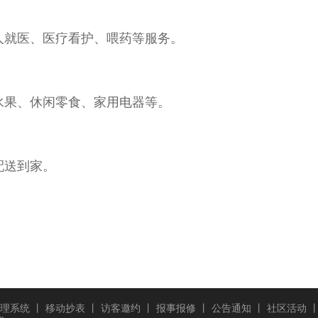
人就医、医疗看护、喂药等服务。
水果、休闲零食、家用电器等。
配送到家。
理系统
丨
移动抄表
丨
访客邀约
丨
报事报修
丨
公告通知
丨
社区活动