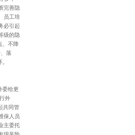
断完善隐
、员工培
务必引起
等级的隐
点、不降
全、落
环。
外委给更
行外
起共同管
维保人员
业主委托
发现风险