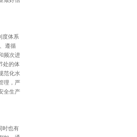
业做好信
制度体系
、遵循
和频次进
节处的体
规范化水
管理，严
安全生产
同时也有