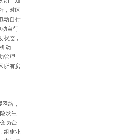
例如，通
析，对区
电动自行
电动自行
动状态，
机动
助管理
区所有房
援网络，
风险发生
动会员企
，组建业