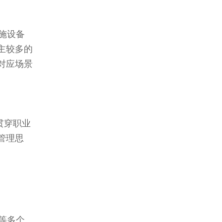
施设备
主较多的
对应场景
贯穿职业
管理思
。
等多个