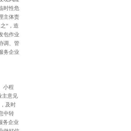
临时性危
理主体责
之”，造
发包作业
协调、管
服务企业
、小程
业主意见
酵，及时
息中转
服务企业