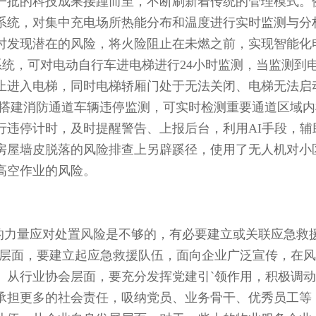
一批的科技成果接踵而至，不断刷新着传统的管理模式。
系统，对集中充电场所热能分布和温度进行实时监测与分
时发现潜在的风险，将火险阻止在未燃之前，实现智能化
系统，可对电动自行车进电梯进行24小时监测，当监测到
止进入电梯，同时电梯轿厢门处于无法关闭、电梯无法启
目搭建消防通道车辆违停监测，可实时检测重要通道区域内
行违停计时，及时提醒警告、上报后台，利用AI手段，辅
房屋墙皮脱落的风险排查上另辟蹊径，使用了无人机对小
高空作业的风险。
的力量应对处置风险是不够的，有必要建立或关联应急救
府层面，要建立起应急救援队伍，面向企业广泛宣传，在
。从行业协会层面，要充分发挥党建引`领作用，积极调
承担更多的社会责任，吸纳党员、业务骨干、优秀员工等