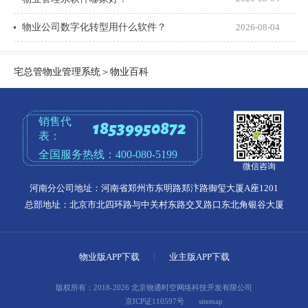
物业公司数字化转型用什么软件？
2026-08-04
宅总管物业管理系统
＞
物业百科
销售代
18539950872
表：
全国服务热线：
400-080-5199
微信咨询
河南分公司地址：河南省郑州市东明路郑汴路御玺大厦A座1201
总部地址：北京市北四环路与中关村东路交叉路口东北角银谷大厦
物业版APP下载
|
业主版APP下载
版权所有：2018-2026 北京物通时空网络科技开发有限公司
京ICP证110597号
sitemap