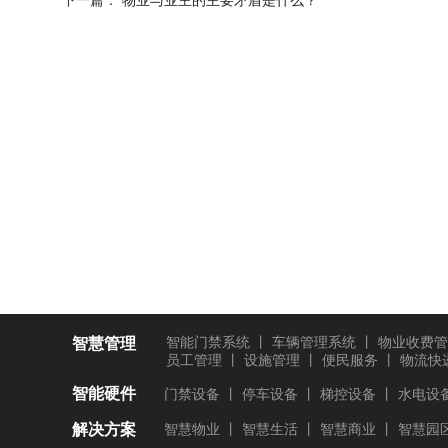
下一篇：
物业与业主的主要矛盾是什么？
智慧管理
智能门禁系统
丨
车辆管理系统
丨
物业收费管
员工管理
丨
设施管理
丨
便民服务
丨
物流快
智能硬件
门禁设备
丨
停车设备
丨
梯控设备
丨
水电设
解决方案
智慧物业
丨
智慧生活
丨
智慧商业
丨
智慧园