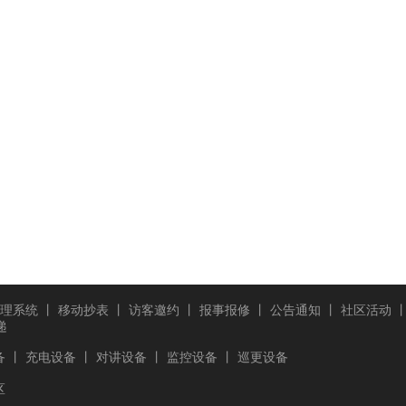
理系统
丨
移动抄表
丨
访客邀约
丨
报事报修
丨
公告通知
丨
社区活动
递
备
丨
充电设备
丨
对讲设备
丨
监控设备
丨
巡更设备
区