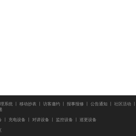
理系统
丨
移动抄表
丨
访客邀约
丨
报事报修
丨
公告通知
丨
社区活动
递
备
丨
充电设备
丨
对讲设备
丨
监控设备
丨
巡更设备
区