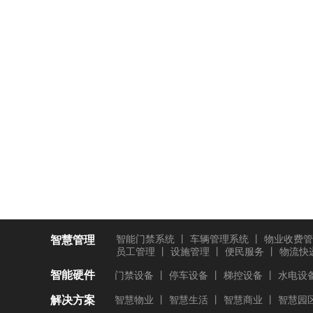
智慧管理
智能门禁系统
丨
车辆管理系统
丨
物业收费管
员工管理
丨
设施管理
丨
便民服务
丨
物流快
智能硬件
门禁设备
丨
停车设备
丨
梯控设备
丨
水电设
解决方案
智慧物业
丨
智慧生活
丨
智慧商业
丨
智慧园